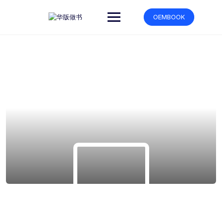
跳
转
OEMBOOK
到
内
容