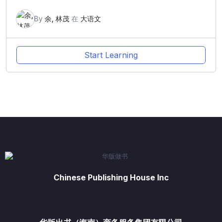
By
余, 林茂
在
大语文
Start Learning
Chinese Publishing House Inc