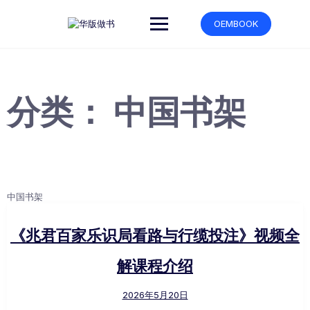
跳
转
OEMBOOK
到
内
容
分类：
中国书架
中国书架
《兆君百家乐识局看路与行缆投注》视频全
解课程介绍
2026年5月20日