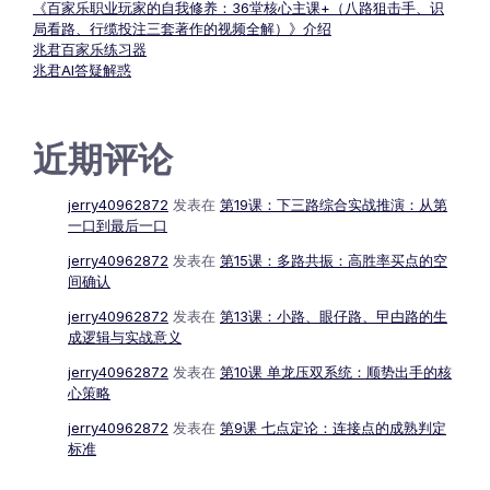
《百家乐职业玩家的自我修养：36堂核心主课+（八路狙击手、识
局看路、行缆投注三套著作的视频全解）》介绍
兆君百家乐练习器
兆君AI答疑解惑
近期评论
jerry40962872
发表在
第19课：下三路综合实战推演：从第
一口到最后一口
jerry40962872
发表在
第15课：多路共振：高胜率买点的空
间确认
jerry40962872
发表在
第13课：小路、眼仔路、曱甴路的生
成逻辑与实战意义
jerry40962872
发表在
第10课 单龙压双系统：顺势出手的核
心策略
jerry40962872
发表在
第9课 七点定论：连接点的成熟判定
标准