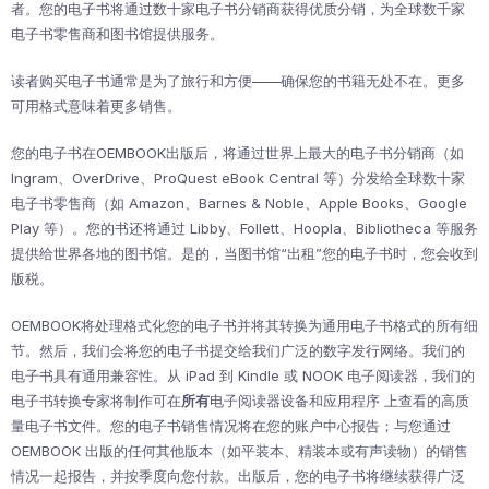
者。您的电子书将通过数十家电子书分销商获得优质分销，为全球数千家
电子书零售商和图书馆提供服务。
读者购买电子书通常是为了旅行和方便——确保您的书籍无处不在。更多
可用格式意味着更多销售。
您的电子书在OEMBOOK出版后，将通过世界上最大的电子书分销商（如
Ingram、OverDrive、ProQuest eBook Central 等）分发给全球数十家
电子书零售商（如 Amazon、Barnes & Noble、Apple Books、Google
Play 等）。您的书还将通过 Libby、Follett、Hoopla、Bibliotheca 等服务
提供给世界各地的图书馆。是的，当图书馆“出租”您的电子书时，您会收到
版税。
OEMBOOK将处理格式化您的电子书并将其转换为通用电子书格式的所有细
节。然后，我们会将您的电子书提交给我们广泛的数字发行网络。我们的
电子书具有通用兼容性。从 iPad 到 Kindle 或 NOOK 电子阅读器，我们的
电子书转换专家将制作可在
所有
电子阅读器设备和应用程序 上查看的高质
量电子书文件。您的电子书销售情况将在您的账户中心报告；与您通过
OEMBOOK 出版的任何其他版本（如平装本、精装本或有声读物）的销售
情况一起报告，并按季度向您付款。出版后，您的电子书将继续获得广泛