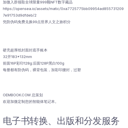
加微入群领取全球限量999颗NFT数字藏品
https://opensea.io/assets/matic/0xa7725775bb09954ad855731209
7e91753d9dfdeb/2
凭防伪码免费兑换99点世界人文之旅积分
硬壳超厚纸封面封底手账本
32开183*132mm
前面16P彩印128g:后面128P黑白100g
每册都有防伪码，裸背包装，加彩印腰封，过塑
OEMBOOK.COM 总策划
欢迎加微定制您的智能体笔记本。
电子书转换、出版和分发服务