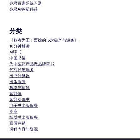
兆君百家乐练习器
兆君AI答疑解惑
分类
《败者为王：曹操的15次破产与逆袭》
10分钟解读
AI聊书
中国书架
为中医药产品做品牌背书
代写代笔服务
出书计算器
出版服务
教培与辅导
智能体
智能实体书
电子书出版服务
竞商
纸质书出版服务
联盟营销
课程内容与资源