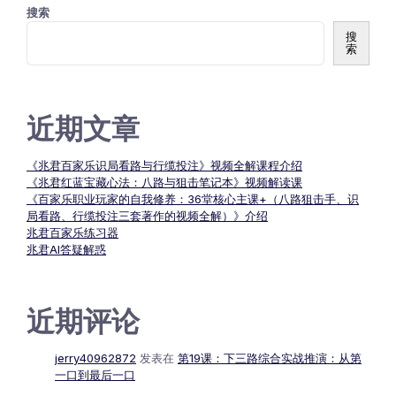
搜索
章
搜
索
导
近期文章
航
《兆君百家乐识局看路与行缆投注》视频全解课程介绍
《兆君红蓝宝藏心法：八路与狙击笔记本》视频解读课
《百家乐职业玩家的自我修养：36堂核心主课+（八路狙击手、识
局看路、行缆投注三套著作的视频全解）》介绍
兆君百家乐练习器
兆君AI答疑解惑
近期评论
jerry40962872
发表在
第19课：下三路综合实战推演：从第
一口到最后一口