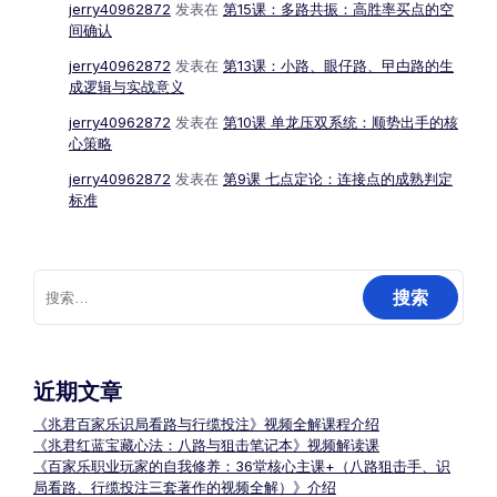
jerry40962872
发表在
第15课：多路共振：高胜率买点的空
间确认
jerry40962872
发表在
第13课：小路、眼仔路、曱甴路的生
成逻辑与实战意义
jerry40962872
发表在
第10课 单龙压双系统：顺势出手的核
心策略
jerry40962872
发表在
第9课 七点定论：连接点的成熟判定
标准
搜
索：
近期文章
《兆君百家乐识局看路与行缆投注》视频全解课程介绍
《兆君红蓝宝藏心法：八路与狙击笔记本》视频解读课
《百家乐职业玩家的自我修养：36堂核心主课+（八路狙击手、识
局看路、行缆投注三套著作的视频全解）》介绍