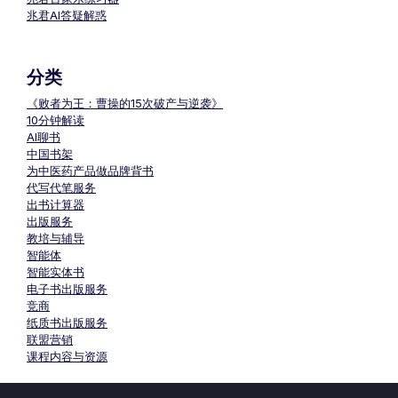
兆君AI答疑解惑
分类
《败者为王：曹操的15次破产与逆袭》
10分钟解读
AI聊书
中国书架
为中医药产品做品牌背书
代写代笔服务
出书计算器
出版服务
教培与辅导
智能体
智能实体书
电子书出版服务
竞商
纸质书出版服务
联盟营销
课程内容与资源