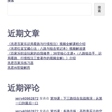
搜索
搜
索
近期文章
《兆君百家乐识局看路与行缆投注》视频全解课程介绍
《兆君红蓝宝藏心法：八路与狙击笔记本》视频解读课
《百家乐职业玩家的自我修养：36堂核心主课+（八路狙击手、识
局看路、行缆投注三套著作的视频全解）》介绍
兆君百家乐练习器
兆君AI答疑解惑
近期评论
jerry40962872
发表在
第19课：下三路综合实战推演：从第
一口到最后一口
jerry40962872
发表在
第15课：多路共振：高胜率买点的空