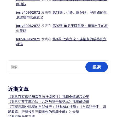
间确认
jerry40962872
发表在
第13课：小路、眼仔路、曱甴路的生
成逻辑与实战意义
jerry40962872
发表在
第10课 单龙压双系统：顺势出手的核
心策略
jerry40962872
发表在
第9课 七点定论：连接点的成熟判定
标准
搜
索：
近期文章
《兆君百家乐识局看路与行缆投注》视频全解课程介绍
《兆君红蓝宝藏心法：八路与狙击笔记本》视频解读课
《百家乐职业玩家的自我修养：36堂核心主课+（八路狙击手、识
局看路、行缆投注三套著作的视频全解）》介绍
兆君百家乐练习器