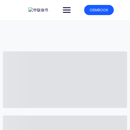
跳
转
OEMBOOK
到
内
容