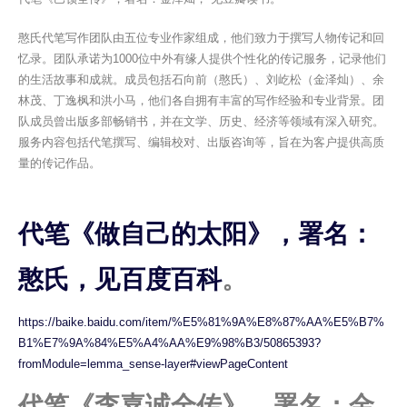
憨氏代笔写作团队由五位专业作家组成，他们致力于撰写人物传记和回
忆录。团队承诺为1000位中外有缘人提供个性化的传记服务，记录他们
的生活故事和成就。成员包括石向前（憨氏）、刘屹松（金泽灿）、余
林茂、丁逸枫和洪小马，他们各自拥有丰富的写作经验和专业背景。团
队成员曾出版多部畅销书，并在文学、历史、经济等领域有深入研究。
服务内容包括代笔撰写、编辑校对、出版咨询等，旨在为客户提供高质
量的传记作品。
代笔《做自己的太阳》，署名：
憨氏，见百度百科
。
https://baike.baidu.com/item/%E5%81%9A%E8%87%AA%E5%B7%
B1%E7%9A%84%E5%A4%AA%E9%98%B3/50865393?
fromModule=lemma_sense-layer#viewPageContent
代笔《李嘉诚全传》，署名：金