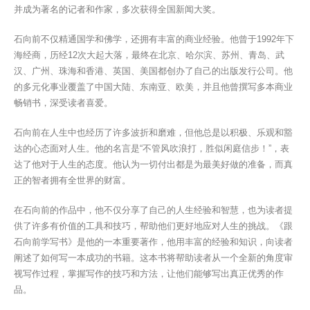
并成为著名的记者和作家，多次获得全国新闻大奖。
石向前不仅精通国学和佛学，还拥有丰富的商业经验。他曾于1992年下
海经商，历经12次大起大落，最终在北京、哈尔滨、苏州、青岛、武
汉、广州、珠海和香港、英国、美国都创办了自己的出版发行公司。他
的多元化事业覆盖了中国大陆、东南亚、欧美，并且他曾撰写多本商业
畅销书，深受读者喜爱。
石向前在人生中也经历了许多波折和磨难，但他总是以积极、乐观和豁
达的心态面对人生。他的名言是“不管风吹浪打，胜似闲庭信步！”，表
达了他对于人生的态度。他认为一切付出都是为最美好做的准备，而真
正的智者拥有全世界的财富。
在石向前的作品中，他不仅分享了自己的人生经验和智慧，也为读者提
供了许多有价值的工具和技巧，帮助他们更好地应对人生的挑战。《跟
石向前学写书》是他的一本重要著作，他用丰富的经验和知识，向读者
阐述了如何写一本成功的书籍。这本书将帮助读者从一个全新的角度审
视写作过程，掌握写作的技巧和方法，让他们能够写出真正优秀的作
品。