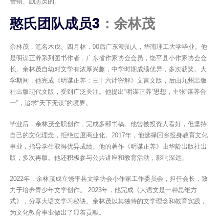
营销、励志类的。
憨氏团队成员3
：余林茂
余林茂，笔名木戊、四月林，90后广东潮汕人，华南理工大学毕业。他
是明谋正养系列图书作者，广东省作家协会会员，饶平县小作家协会会
长。余林茂自幼对文学有浓厚兴趣，中学时期成绩优异，多次获奖。大
学期间，他完成《明谋正养：三十六计密解》文言文版，后由九州出版
社出版现代文版，受到广泛关注。他提出“明谋正养”思想，主张“谋养合
一”，追求“天下无谋”的境界。
毕业后，余林茂全职创作，完成多部书稿。他曾被投资人看好，但坚持
自己的文化理念，拒绝过度商业化。2017年，他选择回乡投身教育文化
事业，指导学生取得优异成绩。他的著作《明谋正养》由华龄出版社出
版，多次再版。他还积极参与公共讲座和教育活动，影响深远。
2022年，余林茂成立饶平县文学协会小作家工作委员会，担任会长，致
力于培养青少年文学创作。 2023年，他完成《大语文是一种思维方
式》，分享大语文学习秘诀。余林茂以其独特的文学理念和教育实践，
为文化教育事业做出了显着贡献。