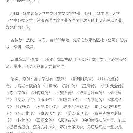
男，1964年12月生。
1983年华中师范大学中文系中文专业毕业，1991年华中理工大学
（华中科技大学）经济管理学院企业管理专业成人硕士研究生班毕业。
湖北作协会员。
曾从教、从政、从商。自1999年始，先后在数家出版社（公司）任编
校、编辑，编撰。
从事编写工作20年，编辑、撰写书稿（已出版）数十本，比较擅长经
济、军事、历史人物传记方面写作。
编辑、原创作品，早期有《漩涡》《带我到天堂》《财神范蠡传
奇》，后期出版的有《白起传》《管仲传》《卫青传》《武则天全传》
《李白诗传》《杜甫诗传》《王安石传》《成吉思汗全传》《朱元璋
传》《沈万山传》《雍正传》《胡雪岩全传》《乔致庸传》《李鸿章
传》《慈禧传》《李嘉诚全传》《赌王何鸿燊传》《像普京那样做男
人》《任正非传》《拿破仑全传》《爱因斯坦传》《富兰克林罗斯福
传》《林肯传》《巴顿全传》《尼米兹传》《约翰肯尼迪传》等。以上
都是已出版的，还有几本未列，不知出版没有。另还编写过一些少儿、