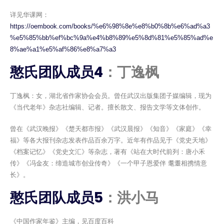
详见华课网：
https://oembook.com/books/%e6%98%8e%e8%b0%8b%e6%ad%a3
%e5%85%bb%ef%bc%9a%e4%b8%89%e5%8d%81%e5%85%ad%e
8%ae%a1%e5%af%86%e8%a7%a3
憨氏团队成员4
：丁逸枫
丁逸枫：女，湖北省作家协会会员。曾任武汉出版集团子媒编辑，现为
《当代老年》杂志社编辑、记者。擅长散文、报告文学等文体创作。
曾在《武汉晚报》《楚天都市报》《武汉晨报》《知音》《家庭》《幸
福》等各大报刊杂志发表作品百余万字。近年有作品见于《党史天地》
《档案记忆》《党史文汇》等杂志，著有《站在大时代前列：唐小禾
传》《冯金友：缔造城市创业传奇》《一个甲子恩爱伴 耄耋相携情意
长》。
憨氏团队成员5
：洪小马
《中国作家年鉴》主编，见百度百科