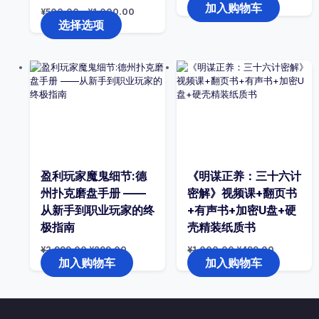
价
前
加入购物车
¥
500.00
–
¥
1,000.00
为：
价
选择选项
本
¥100.00。
格
为：
产
¥99.00。
品
有
多
种
变
体。
可
在
产
品
盈利玩家魔鬼细节:德
《明谋正养：三十六计
页
州扑克磨盘手册 ——
密解》视频课+翻页书
面
从新手到职业玩家的终
+有声书+加密U盘+硬
上
极指南
壳精装纸质书
选
择
原
当
原
当
¥
2,999.00
¥
299.00
¥
1,000.00
¥
499.00
这
价
前
价
前
加入购物车
加入购物车
些
为：
价
为：
价
¥2,999.00。
格
¥1,000.00。
格
选
为：
为：
项
¥299.00。
¥499.00