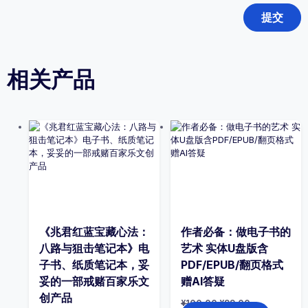
相关产品
《兆君红蓝宝藏心法：
作者必备：做电子书的
八路与狙击笔记本》电
艺术 实体U盘版含
子书、纸质笔记本，妥
PDF/EPUB/翻页格式
妥的一部戒赌百家乐文
赠AI答疑
创产品
原
当
¥
100.00
¥
99.00