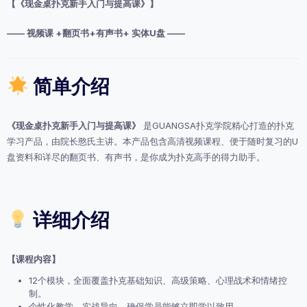
课
【《现金桌扑克新手入门与提高课》】
+翻
页
—— 视频课 +翻页书+有声书+ 实体U盘 ——
书
+有
声
简单介绍
书
+
实
体
《现金桌扑克新手入门与提高课》
是GUANGSA扑克学院精心打造的扑克
U
学习产品，由院长憨氏主讲。本产品包含高清视频课程、便于随时复习的U
盘
盘资料和详尽的翻页书、有声书，是你成为扑克高手的得力助手。
数
量
详细介绍
【课程内容】
12个模块，全面覆盖扑克基础知识、高级策略、心理战术和情绪控
制。
个性化教学，实战导向，确保学员能够立即学以致用。