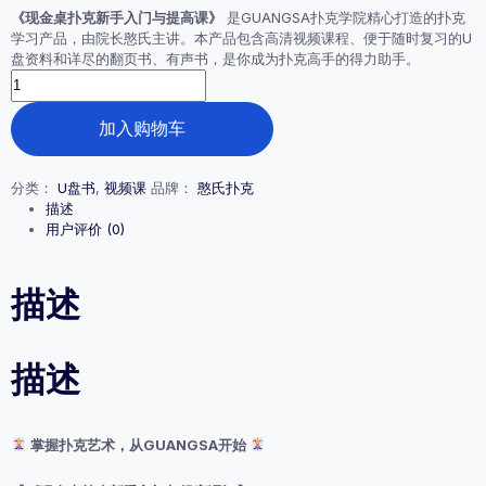
价
前
《现金桌扑克新手入门与提高课》
是GUANGSA扑克学院精心打造的扑克
为：
价
学习产品，由院长憨氏主讲。本产品包含高清视频课程、便于随时复习的U
¥2,999.00。
格
盘资料和详尽的翻页书、有声书，是你成为扑克高手的得力助手。
为：
新
¥299.00。
手
小
加入购物车
白
课：
《现
分类：
U盘书
,
视频课
品牌：
憨氏扑克
金
描述
桌
用户评价 (0)
扑
克
新
描述
手
入
门
描述
与
提
高
课》
掌握扑克艺术，从GUANGSA开始
视
频