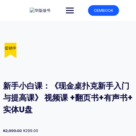
跳
转
OEMBOOK
到
内
容
促销中
促销中
促销中
促销中
促销中
新手小白课：《现金桌扑克新手入门
与提高课》 视频课 +翻页书+有声书+
实体U盘
原
当
¥
2,999.00
¥
299.00