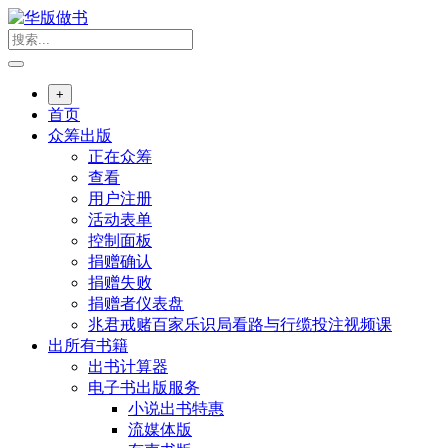
跳
转
到
内
+
容
首页
众筹出版
正在众筹
查看
用户注册
活动表单
控制面板
捐赠确认
捐赠失败
捐赠者仪表盘
兆君戒赌百家乐识局看路与行缆投注视频课
出所有书籍
出书计算器
电子书出版服务
小说出书特惠
流媒体版