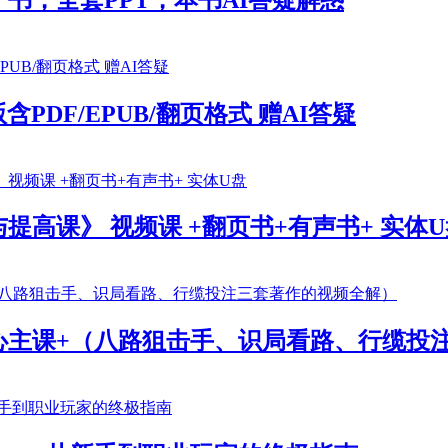
DF/EPUB/翻页格式 赠AI答疑
高课》 视频课 +翻页书+有声书+ 实体U
心主课+（八路狙击手、识局看路、行缆投