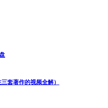
盘
注三套著作的视频全解）