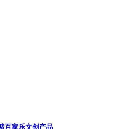
赌百家乐文创产品