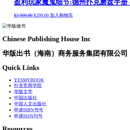
¥19,888.00。
格
盈利玩家魔鬼细节:德州扑克磨盘手册
为：
¥12,888.00。
原
当
¥
2,999.00
¥
299.00
加入购物车
价
前
为：
价
¥2,999.00。
格
Chinese Publishing House Inc
为：
¥299.00。
华版出书（海南）商务服务集团有限公司
Quick Links
YESMYBOOK
扑克竞商学院
华版文学
中国出版社
中国人文出版社
申请ISBN书号
申请ISSN刊号
Resources