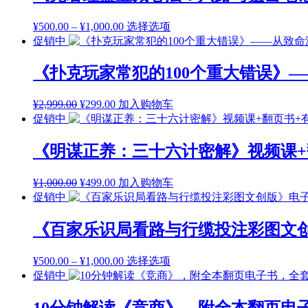
为：
¥358.00。
本
¥
500.00
–
¥
1,000.00
选择选项
产
促销中
品
有
《扑克玩家常犯的100个重大错误》
多
种
原
当
¥
2,999.00
¥
299.00
加入购物车
变
价
前
促销中
体。
为：
价
可
¥2,999.00。
格
《明谋正养：三十六计密解》视频课+
在
为：
产
¥299.00。
原
当
¥
1,000.00
¥
499.00
加入购物车
品
价
前
促销中
页
为：
价
面
¥1,000.00。
格
《百家乐识局看路与行缆投注彩图文
上
为：
选
¥499.00。
择
本
¥
500.00
–
¥
1,000.00
选择选项
这
产
促销中
些
品
选
有
10分钟解读《竞商》，附全本翻页电子