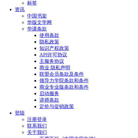
标签
资讯
中国书架
华版文学网
华课条款
使用条款
隐私政策
知识产权政策
API许可协议
主服务协议
商业 隐私声明
联盟会员条款及条件
领导力学院条款和条件
商业专业版条款和条件
启动服务
讲师条款
定价与促销政策
登陆
注册登录
联系我们
关于我们