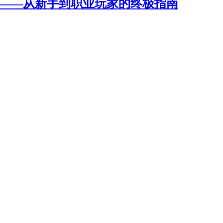
 ——从新手到职业玩家的终极指南