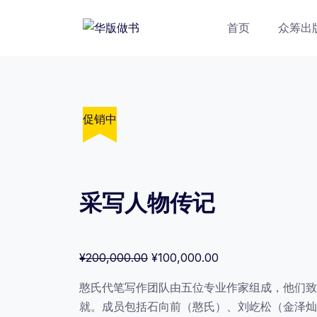
跳
转
首页
众筹出
到
内
容
促销中
促销中
促销中
促销中
促销中
采写人物传记
原
当
¥
200,000.00
¥
100,000.00
价
前
憨氏代笔写作团队由五位专业作家组成，他们致
为：
价
就。成员包括石向前（憨氏）、刘屹松（金泽灿
¥200,000.00。
格