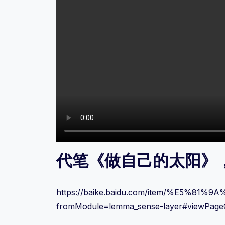
代笔《做自己的太阳》，
https://baike.baidu.com/item/%E5
fromModule=lemma_sense-layer#viewPage