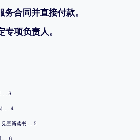
服务合同并直接付款。
定专项负责人。
. 3
…. 4
见豆瓣读书…. 5
. 6