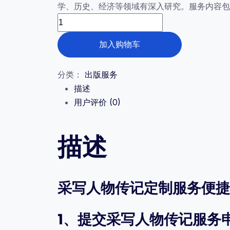
学、历史、经济等领域有深入研究。服务内容包
为：
采
¥100,000.00。
写
加入购物车
人
物
分类：
出版服务
传
描述
记
用户评价 (0)
数
量
描述
采写人物传记定制服务便捷
1、提交采写人物传记服务