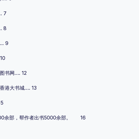
 7
 8
 9
10
书网…. 12
港大书城…. 13
5
0余部，帮作者出书5000余部。 16