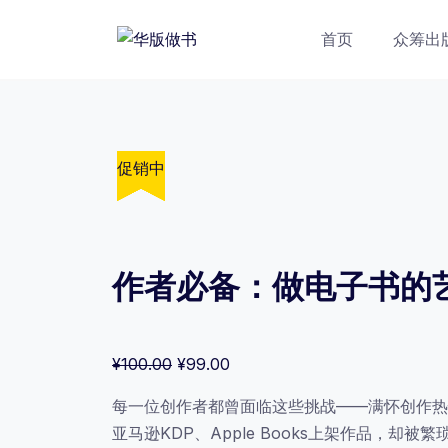
跳
转
首页
众筹出
到
内
容
促销中
促销中
促销中
促销中
促销中
作者必备：做电子书的艺术
原
当
¥
100.00
¥
99.00
价
前
每一位创作者都曾面临这些挑战——满怀创作热情
为：
价
亚马逊KDP、Apple Books上架作品
¥100.00。
格