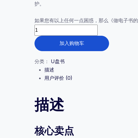
护。
为：
¥99.00。
如果您有以上任何一点困惑，那么《做电子书的
作
者
加入购物车
必
备：
分类：
U盘书
做
描述
电
用户评价 (0)
子
书
的
描述
艺
术
实
核心卖点
体
U