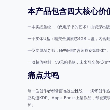
盘
本产品包含四大核心价
版
含
PDF/EPUB/
一本实战圣经：《做电子书的艺术》由资深出版
翻
页
一个实体U盘：精美金属质感4GB U盘，内含
格
一位专属AI导师：随书附赠”咨询答疑智能体”
式
赠
一项超值福利：99元购书款，未来可全额抵扣”
AI
答
痛点共鸣
疑
数
每一位创作者都曾面临这些挑战——满怀创作热情
量
亚马逊KDP、Apple Books上架作品
护。