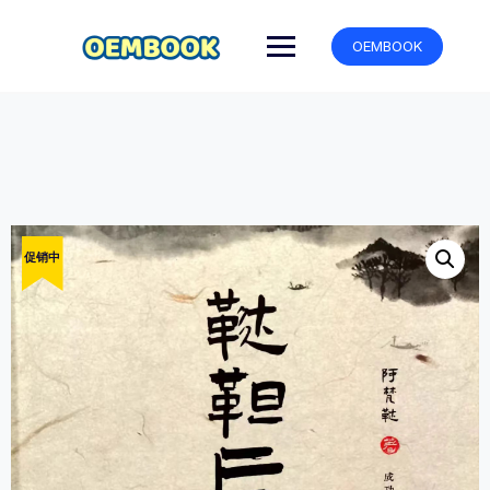
跳
转
OEMBOOK
到
内
容
促销中