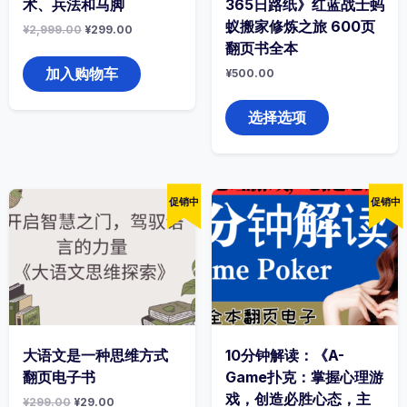
术、兵法和马脚
365日路纸》红蓝战士蚂
蚁搬家修炼之旅 600页
原
当
¥
2,999.00
¥
299.00
价
前
翻页书全本
为：
价
¥2,999.00。
格
加入购物车
¥
500.00
为：
本
¥299.00。
产
选择选项
品
有
多
种
变
促销中
促销中
体。
可
在
产
品
页
面
上
选
大语文是一种思维方式
10分钟解读：《A-
择
翻页电子书
Game扑克：掌握心理游
这
戏，创造必胜心态，主
原
当
¥
299.00
¥
29.00
些