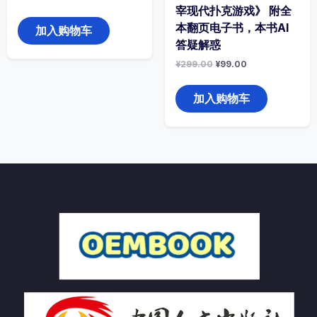
价
前
宰现代扑克游戏》 附全
选
为：
价
项
本翻页电子书，本书AI
¥299.00。
格
加入购物车
为：
答疑解惑
¥29.00。
原
当
¥
299.00
¥
99.00
价
前
为：
价
¥299.00。
格
加入购物车
为：
¥99.00。