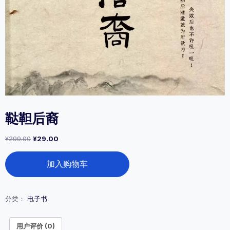
鞑靼后裔
原
当
¥
299.00
¥
29.00
价
前
鞑
为：
价
加入购物车
靼
¥299.00。
格
后
为：
裔
¥29.00。
数
分类：
电子书
量
用户评价 (0)