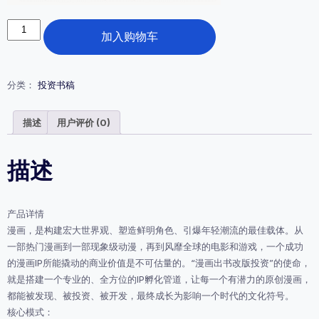
漫
加入购物车
画
出
书
改
分类：
投资书稿
版
投
资：
描述
用户评价 (0)
绘
制
下
描述
一
个
潮
产品详情
流
宇
漫画，是构建宏大世界观、塑造鲜明角色、引爆年轻潮流的最佳载体。从
宙
一部热门漫画到一部现象级动漫，再到风靡全球的电影和游戏，一个成功
数
的漫画IP所能撬动的商业价值是不可估量的。“漫画出书改版投资”的使命，
量
就是搭建一个专业的、全方位的IP孵化管道，让每一个有潜力的原创漫画，
都能被发现、被投资、被开发，最终成长为影响一个时代的文化符号。
核心模式：