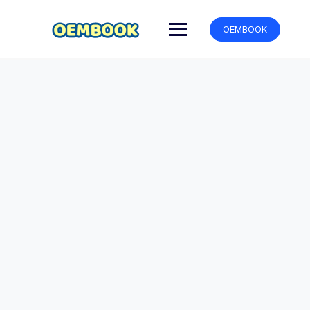
跳
转
OEMBOOK
到
内
容