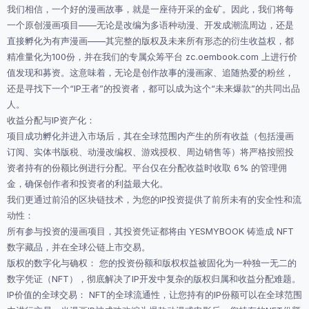
我们相信，一个好的漫画故事，就是一座待开采的金矿。因此，我们将每
一个原创漫画项目——无论是改编为多语种动漫、开发成潮流周边，还是
直接孵化为有声漫画——其完整的版权及未来所有形态的衍生收益权，都
精准量化为100份，并在我们的专属众筹平台 zc.oembook.com 上进行价
值发现和募资。这意味着，无论是创作故事的漫画家、追随热爱的粉丝，
还是寻找下一个“IP王者”的投资者，都可以成为这个“未来爆款”的共同出品
人。
收益分配与IP资产化：
项目成功孵化并进入市场后，其在全球范围内产生的所有收益（包括漫画
订阅、实体书版税、动漫改编权、游戏授权、周边销售等）将严格按照投
资者持有的份额比例进行分配。平台仅在分配收益时收取 6% 的管理佣
金，确保创作者和投资者的利益最大化。
我们更通过前沿的区块链技术，为您的IP投资提供了前所未有的安全性和流
动性：
所有参与投资的漫画项目，其投资凭证都将由 YESMYBOOK 铸造成 NFT
数字藏品，并在全球公链上市交易。
版权的数字化与确权： 您的投资份额和版权权益被固化为一种独一无二的
数字凭证（NFT），彻底解决了IP开发中复杂的版权归属和收益分配难题。
IP价值的全球交易： NFT的全球流通性，让您持有的IP份额可以在全球范围