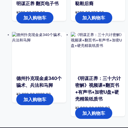
明谋正养 翻页电子书
鞑靼后裔
原
当
原
当
¥
299.00
¥
29.00
¥
299.00
¥
29.00
价
前
价
前
加入购物车
加入购物车
为：
价
为：
价
¥299.00。
格
¥299.00。
格
为：
为：
¥29.00。
¥29.00。
德州扑克现金桌340个
《明谋正养：三十六计
骗术、兵法和马脚
密解》视频课+翻页书
+有声书+加密U盘+硬
原
当
¥
2,999.00
¥
299.00
价
前
壳精装纸质书
加入购物车
为：
价
¥2,999.00。
格
原
当
¥
1,000.00
¥
499.00
为：
价
前
加入购物车
¥299.00。
为：
价
¥1,000.00。
格
为：