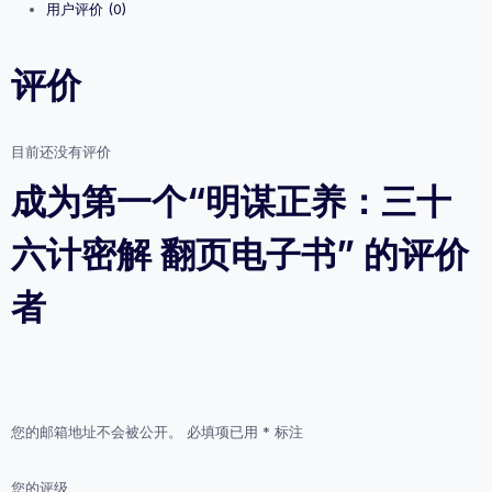
用户评价 (0)
十
六
计
评价
密
解
翻
页
目前还没有评价
电
子
成为第一个“明谋正养：三十
书
数
六计密解 翻页电子书” 的评价
量
者
您的邮箱地址不会被公开。
必填项已用
*
标注
您的评级