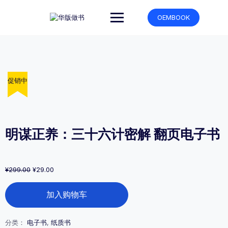
跳
转
OEMBOOK
到
内
容
促销中
促销中
促销中
促销中
促销中
明谋正养：三十六计密解 翻页电子书
原
当
¥
299.00
¥
29.00
价
前
明
为：
价
加入购物车
谋
¥299.00。
格
正
为：
养：
¥29.00。
分类：
电子书
,
纸质书
三