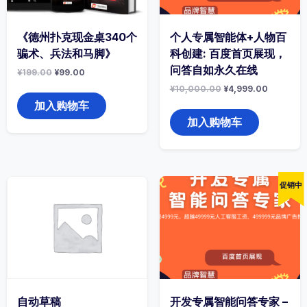
《德州扑克现金桌340个
个人专属智能体+人物百
骗术、兵法和马脚》
科创建: 百度首页展现，
问答自如永久在线
原
当
¥
199.00
¥
99.00
价
前
原
当
¥
10,000.00
¥
4,999.00
为：
价
价
前
¥199.00。
格
加入购物车
为：
价
为：
¥10,000.00。
格
加入购物车
¥99.00。
为：
¥4,999.
促销中
自动草稿
开发专属智能问答专家 –