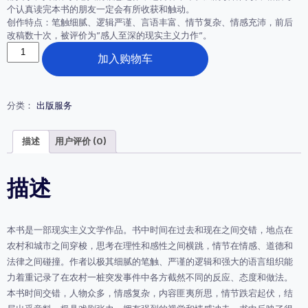
个认真读完本书的朋友一定会有所收获和触动。
创作特点：笔触细腻、逻辑严谨、言语丰富、情节复杂、情感充沛，前后
改稿数十次，被评价为”感人至深的现实主义力作”。
《生
加入购物车
命
中
难
以
分类：
出版服务
承
受
之
描述
用户评价 (0)
重》
电
子
描述
书
数
量
本书是一部现实主义文学作品。书中时间在过去和现在之间交错，地点在
农村和城市之间穿梭，思考在理性和感性之间横跳，情节在情感、道德和
法律之间碰撞。作者以极其细腻的笔触、严谨的逻辑和强大的语言组织能
力着重记录了在农村一桩突发事件中各方截然不同的反应、态度和做法。
本书时间交错，人物众多，情感复杂，内容匪夷所思，情节跌宕起伏，结