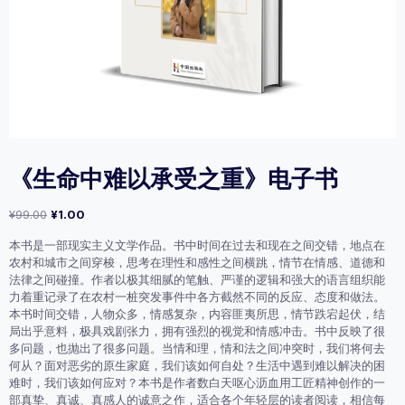
《生命中难以承受之重》电子书
原
当
¥
99.00
¥
1.00
价
前
本书是一部现实主义文学作品。书中时间在过去和现在之间交错，地点在
为：
价
农村和城市之间穿梭，思考在理性和感性之间横跳，情节在情感、道德和
¥99.00。
格
法律之间碰撞。作者以极其细腻的笔触、严谨的逻辑和强大的语言组织能
为：
力着重记录了在农村一桩突发事件中各方截然不同的反应、态度和做法。
¥1.00。
本书时间交错，人物众多，情感复杂，内容匪夷所思，情节跌宕起伏，结
局出乎意料，极具戏剧张力，拥有强烈的视觉和情感冲击。书中反映了很
多问题，也抛出了很多问题。当情和理，情和法之间冲突时，我们将何去
何从？面对恶劣的原生家庭，我们该如何自处？生活中遇到难以解决的困
难时，我们该如何应对？本书是作者数白天呕心沥血用工匠精神创作的一
部真挚、真诚、真感人的诚意之作，适合各个年轻层的读者阅读，相信每