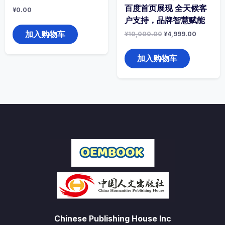
百度首页展现 全天候客
¥
0.00
户支持，品牌智慧赋能
加入购物车
原
当
¥
10,000.00
¥
4,999.00
价
前
为：
价
¥10,000.00。
格
加入购物车
为：
¥4,999.
Chinese Publishing House Inc