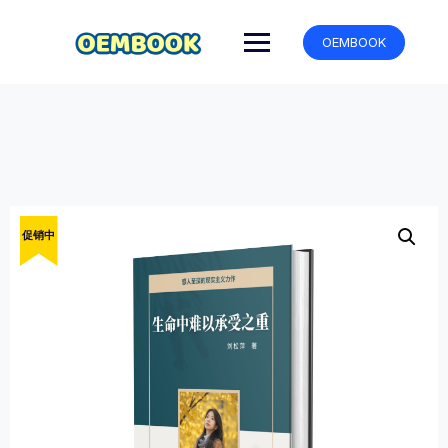
跳
转
OEMBOOK
到
内
容
促销中