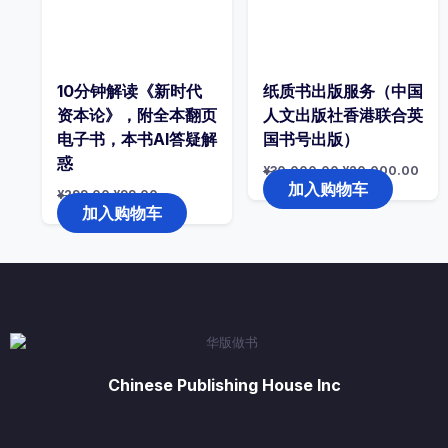
10分钟解读《新时代
纸质书出版服务（中国
资本论》，附全本翻页
人文出版社香港联合英
电子书，本书AI答疑解
国书号出版）
惑
原
当
¥
30,000.00
¥
20,000.00
价
前
加入购物车
原
当
¥
299.00
¥
99.00
为：
价
价
前
加入购物车
¥30,000.00。
格
为：
价
为：
¥299.00。
格
¥20
为：
¥99.00。
Chinese Publishing House Inc