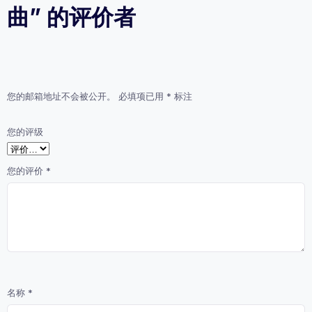
思
曲” 的评价者
想》
四
部
曲
数
量
您的邮箱地址不会被公开。
必填项已用
*
标注
您的评级
您的评价
*
名称
*