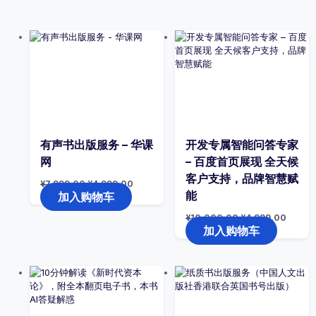
有声书出版服务 – 华课
开发专属智能问答专家
网
– 百度首页展现 全天候
客户支持，品牌智慧赋
原
当
¥
7,999.00
¥
4,999.00
价
前
能
加入购物车
为：
价
¥7,999.00。
格
原
当
¥
10,000.00
¥
4,999.00
为：
价
前
加入购物车
¥4,999.00。
为：
价
¥10,000.00。
格
为：
¥4,99