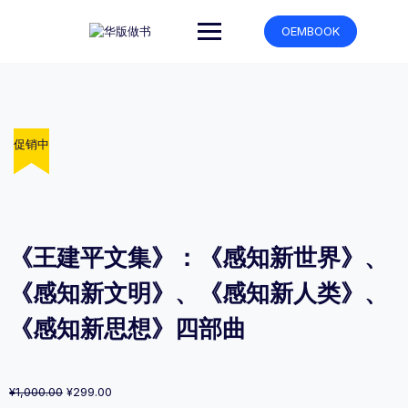
跳
转
OEMBOOK
到
内
容
促销中
促销中
促销中
促销中
促销中
《王建平文集》：《感知新世界》、
《感知新文明》、《感知新人类》、
《感知新思想》四部曲
原
当
¥
1,000.00
¥
299.00