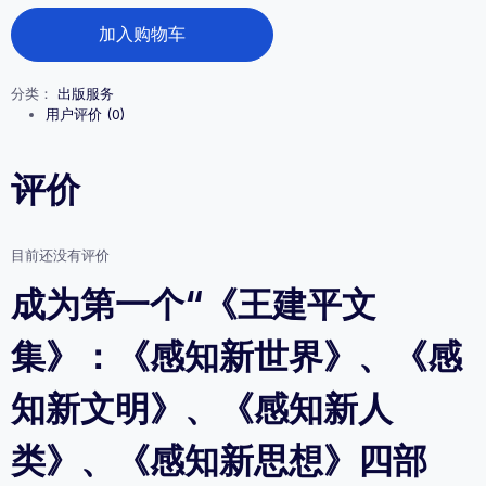
价
前
《王
为：
价
加入购物车
建
¥1,000.00。
格
平
为：
文
¥299.00。
分类：
出版服务
集》：
用户评价 (0)
《感
知
新
评价
世
界》、
《感
知
目前还没有评价
新
文
成为第一个“《王建平文
明》、
《感
集》：《感知新世界》、《感
知
新
人
知新文明》、《感知新人
类》、
《感
类》、《感知新思想》四部
知
新