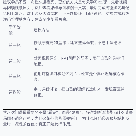
建议学员不要一次性快进看完。更好的方式是每天学习1堂课，先看视频，
再阅读视频原文，然后查看思维导图和演示文稿，最后完成随堂练习与记
忆闪卡复习。对于涉及大路结构、下三路验证、问路逻辑、结构共振和级
注码管理的内容，建议至少复看两遍。
学习阶
建议方法
段
按顺序看完25堂课，建立整体框架，不急于深挖细
第一轮
节。
对照视频原文、PPT和思维导图，整理自己的关键词
第二轮
笔记。
使用随堂练习和记忆闪卡，检查是否真正理解核心概
第三轮
念。
参与课程讨论，把自己的理解表达出来，发现盲区并
第四轮
修正。
学习这门课最重要的不是“看完”，而是“复盘”。当你能够说清楚为什么某些
局面不适合行动，为什么某些信号需要验证，为什么注码必须服从结构质
量时，课程的价值才真正开始发挥作用。