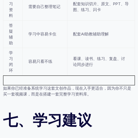
习
配套知识切片、原文、PPT、导
需要自己整理笔记
资
图、练习、闪卡
料
答
疑
学习中容易卡住
配套AI助教辅助理解
辅
助
学
习
看课、读书、练习、复盘、讨
容易只看不练
闭
论同步进行
环
如果你已经准备系统学习这套文创作品，现在入手更适合，因为你不只是
买一套视频课，而是在搭建一套完整学习资料库。
七、学习建议