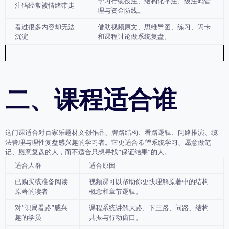
学习行缆投注、结构化平注、级注码管
注码经常被情绪带走
理与资金防线。
看过很多内容却无法
借助视频原文、思维导图、练习、闪卡
沉淀
和课程讨论做系统复盘。
二、课程适合谁
这门课适合对百家乐题材文创作品、牌路结构、看路逻辑、问路推演、缆
法管理与理性复盘感兴趣的学习者。它更适合希望系统学习、愿意做笔
记、愿意复盘的人，而不适合只想寻找“保证结果”的人。
适合人群
适合原因
已购买或准备阅读
视频课可以帮助你更快理解原著中的结构
原著的读者
概念和章节逻辑。
对“识局看路”感兴
课程系统讲解大路、下三路、问路、结构
趣的学员
共振与行动窗口。