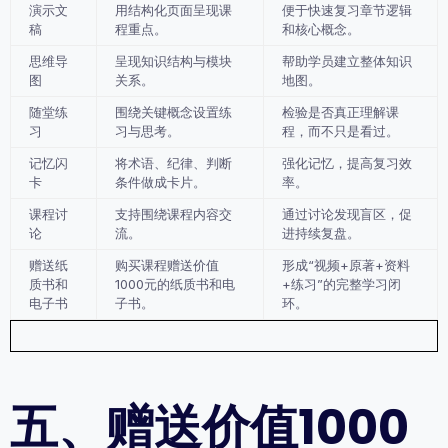
演示文
用结构化页面呈现课
便于快速复习章节逻辑
稿
程重点。
和核心概念。
思维导
呈现知识结构与模块
帮助学员建立整体知识
图
关系。
地图。
随堂练
围绕关键概念设置练
检验是否真正理解课
习
习与思考。
程，而不只是看过。
记忆闪
将术语、纪律、判断
强化记忆，提高复习效
卡
条件做成卡片。
率。
课程讨
支持围绕课程内容交
通过讨论发现盲区，促
论
流。
进持续复盘。
赠送纸
购买课程赠送价值
形成“视频+原著+资料
质书和
1000元的纸质书和电
+练习”的完整学习闭
电子书
子书。
环。
五、赠送价值1000