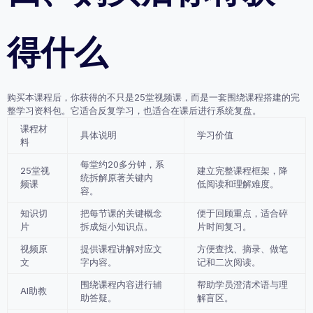
得什么
购买本课程后，你获得的不只是25堂视频课，而是一套围绕课程搭建的完
整学习资料包。它适合反复学习，也适合在课后进行系统复盘。
课程材
具体说明
学习价值
料
每堂约20多分钟，系
25堂视
建立完整课程框架，降
统拆解原著关键内
频课
低阅读和理解难度。
容。
知识切
把每节课的关键概念
便于回顾重点，适合碎
片
拆成短小知识点。
片时间复习。
视频原
提供课程讲解对应文
方便查找、摘录、做笔
文
字内容。
记和二次阅读。
围绕课程内容进行辅
帮助学员澄清术语与理
AI助教
助答疑。
解盲区。