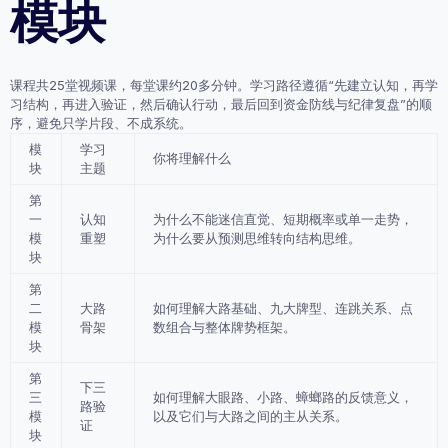
模块
课程共25堂视频课，每堂课约20多分钟。学习路径遵循“先建立认知，再学
习结构，再进入验证，然后确认行动，最后回到资金防线与纪律复盘”的顺
序，避免只学片段、不成系统。
模
学习
你将理解什么
块
主题
第
一
认知
为什么不能迷信直觉、短期概率或单一走势，
模
重塑
为什么要从预测思维转向结构思维。
块
第
二
大路
如何理解大路基础、九大牌型、连跳关系、点
模
骨架
数组合与整体牌势框架。
块
第
下三
三
如何理解大眼路、小路、蟑螂路的反馈意义，
路验
模
以及它们与大路之间的主从关系。
证
块