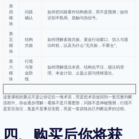
第
四
问路
如何把问路看作结构推演，而不是预测；如何
模
确认
识别半熟局、底触与伪信号。
块
第
五
结构
如何理解多路共振、黄金行动窗口、切入与退
模
共振
出时机，以及为什么“无共振，不重仓”。
块
第
行缆
六
与资
如何理解缆法本质、结构化平注、级注码管
模
金防
理、本金计划、止盈止损与情绪退出。
块
线
这套课程的重点不是让你记住一堆术语，而是把术语放回到一套完整判断
流程中。你会逐步理解：看路不是只看图形，问路不是神秘预测，行缆不
是盲目加注，复盘不是事后安慰，而是一套训练自己判断边界的过程。
四、购买后你将获