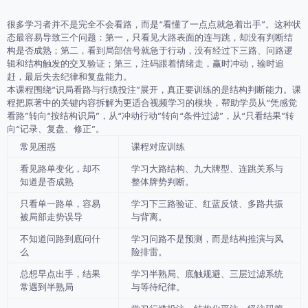
很多学习者并不是完全不会看路，而是“看懂了一点点就急着出手”。这种状
态最容易导致三个问题：第一，只看见大路表面的连与跳，却没有判断结
构是否成熟；第二，看到局部信号就急于行动，没有经过下三路、问路逻
辑和结构触发的交叉验证；第三，注码跟着情绪走，赢时冲动，输时追
赶，最后失去纪律和复盘能力。
本课程围绕“识局看路与行缆投注”展开，真正要训练的是
结构判断能力
。课
程把原著中的关键内容拆解为更适合视频学习的模块，帮助学员从“凭感觉
看路”转向“按结构识局”，从“冲动行动”转向“条件过滤”，从“只看结果”转
向“记录、复盘、修正”。
常见困惑
课程对应训练
看见路单变化，却不
学习大路结构、九大牌型、连跳关系与
知道是否成熟
整体牌势判断。
只看单一路单，容易
学习下三路验证、红蓝反馈、多路共振
被局部走势误导
与背离。
不知道问路到底问什
学习问路不是预测，而是结构推演与风
么
险排雷。
总想早点出手，结果
学习半熟局、底触规避、三层过滤系统
常遇到半熟局
与等待纪律。