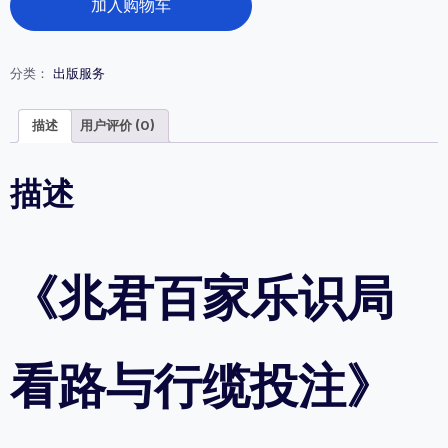
加入购物车
君
百
家
乐
分类：
出版服务
识
局
看
描述
用户评价 (0)
路
与
行
描述
缆
投
注》
视
《兆君百家乐识局
频
全
解
数
量
看路与行缆投注》