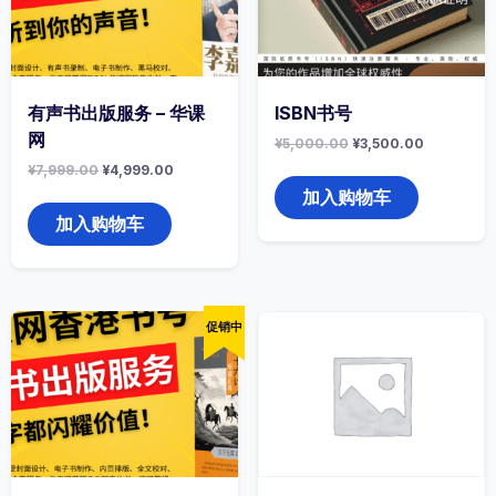
有声书出版服务 – 华课
ISBN书号
网
原
当
¥
5,000.00
¥
3,500.00
价
前
原
当
¥
7,999.00
¥
4,999.00
为：
价
价
前
¥5,000.00。
格
加入购物车
为：
价
为：
¥7,999.00。
格
加入购物车
¥3,500.0
为：
¥4,999.00。
促销中