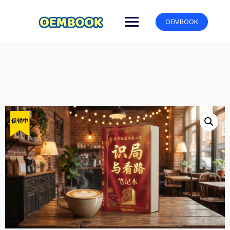
跳
转
OEMBOOK
到
内
容
促销中