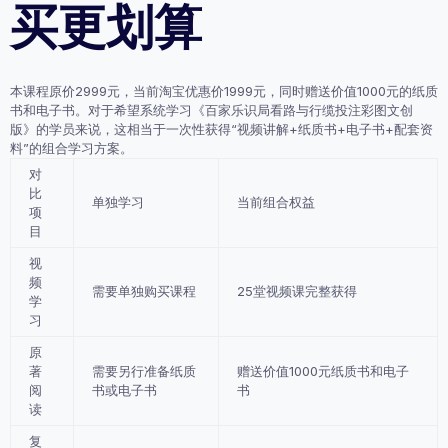
买更划算
本课程原价2999元，当前淘宝优惠价1999元，同时赠送价值1000元的纸质
书和电子书。对于希望系统学习《百家乐识局看路与行缆投注彩图文创
版》的学员来说，这相当于一次性获得“视频讲解+纸质书+电子书+配套资
料”的组合学习方案。
对
比
单独学习
当前组合权益
项
目
视
频
需要单独购买课程
25堂视频课完整获得
学
习
原
著
需要另行准备纸质
赠送价值1000元纸质书和电子
阅
书或电子书
书
读
复