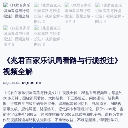
《兆君百家乐识局看路与行缆投注》
视频全解
原
当
¥
2,999.00
¥
1,999.00
价
前
《兆君百家乐识局看路与行缆投注》视频全解，25堂系统视频课，每堂约
为：
价
20多分钟，围绕识局看路、大路结构、下三路验证、问路逻辑、结构共
¥2,999.00。
格
振、行缆投注与级注码管理展开。课程配套知识切片、视频原文、AI助教、
为：
演示文稿、思维导图、随堂练习、记忆闪卡和课程讨论。原价2999元，当
¥1,999.00。
前淘宝优惠价1999元，购买即赠价值1000元纸质书和电子书。课程为文创
作品视频解读与结构认知训练，不承诺收益，不鼓励赌博，请理性学习。
《兆