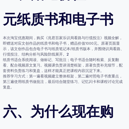
元纸质书和电子书
本次淘宝优惠期间，购买《兆君百家乐识局看路与行缆投注》视频全解，
即赠送对应文创作品的
纸质书和电子书
，赠品价值1000元。原著页面显
示，该文创作品包含电子书与纸质笔记本/纸质书版本，并围绕识局看路、
行缆投注、结构分析与风险防线展开。
2
纸质书适合系统阅读、做标记、写批注；电子书适合随时检索、反复翻
看、配合视频原文复习。视频课负责讲清楚框架，原著负责补充细节，配
套资料负责练习和复盘，这样才能真正把课程内容沉淀下来。
推荐学习方式：第一遍看视频建立整体框架，第二遍对照电子书查重点，
第三遍使用纸质书做批注，最后结合随堂练习、记忆闪卡和课程讨论完成
复盘。
六、为什么现在购