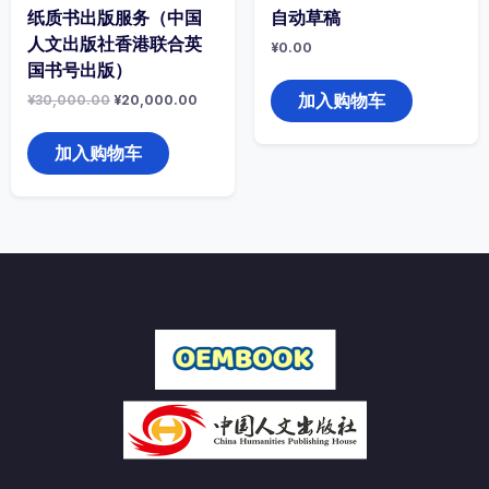
纸质书出版服务（中国
自动草稿
人文出版社香港联合英
¥
0.00
国书号出版）
加入购物车
原
当
¥
30,000.00
¥
20,000.00
价
前
为：
价
¥30,000.00。
格
加入购物车
为：
¥20,000.00。