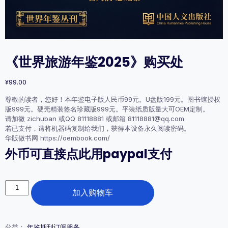
《世界旅游年鉴2025》购买处
¥
99.00
尊敬的读者，您好！本年鉴电子版人民币99元。U盘版199元。图书馆授权
版999元。硬壳精装签名珍藏版999元。平装纸质版量大可OEM定制。
请加微 zichuban 或QQ 81118881 或邮箱 81118881@qq.com
若已支付，请将机器码复制给我们，获得本设备永久阅读密码。
华版做书网 https://oembook.com/
外币可直接点此用paypal支付
《世
加入购物车
界
旅
游
年
分类：
年鉴期刊订阅服务