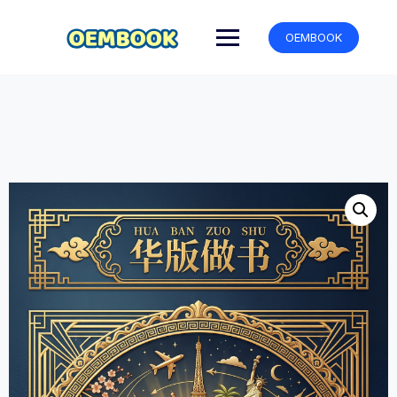
跳
转
OEMBOOK
到
内
容