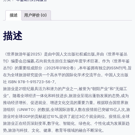
鉴
2025》
购
描述
用户评价 (0)
买
处
数
描述
量
《世界旅游年鉴2025》是由中国人文出版社权威出版,并由《世界年鉴丛
刊》编委会总编纂,石向前先生担任主编的年度学术巨著。作为《世界年鉴
丛刊》的重要组成部分（2025年018分卷）,本年鉴拥有独立的ISSN刊号,旨
在为全球旅游研究提供一个高水平的国际化学术交流平台。中国人文出版
社 ISBN 978-1-915723-56-7。
旅游业是21世纪最具活力和潜力的产业之一,被誉为“朝阳产业”和“无烟工
业”。随着全球经济一体化和科技进步,旅游业呈现出蓬勃发展的态势,成为
推动经济增长、促进就业、增进文化交流的重要力量。根据联合国世界旅
游组织（UNWTO）的数据,全球国际游客人数在疫情前已突破15亿人次,旅
游业对全球GDP的贡献超过10%,提供了超过3亿个就业岗位。疫情后,全球
旅游业正在经历深刻变革,数字化、智能化、绿色化、个性化成为发展新趋
势,旅游与科技、文化、健康、教育等领域的融合不断深化。