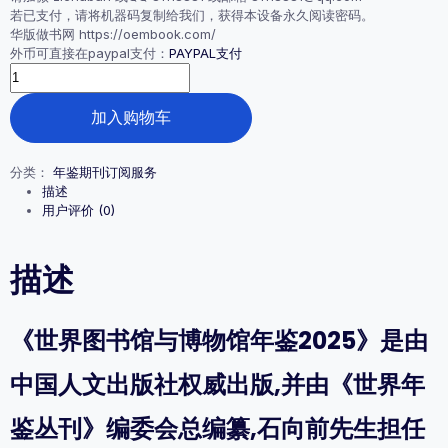
若已支付，请将机器码复制给我们，获得本设备永久阅读密码。
华版做书网 https://oembook.com/
外币可直接在paypal支付：
PAYPAL支付
《世
界
图
加入购物车
书
馆
与
分类：
年鉴期刊订阅服务
博
描述
物
用户评价 (0)
馆
年
鉴
描述
2025》
购
买
《世界图书馆与博物馆年鉴2025》是由
处
数
量
中国人文出版社权威出版,并由《世界年
鉴丛刊》编委会总编纂,石向前先生担任