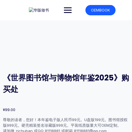
跳
转
OEMBOOK
到
内
容
《世界图书馆与博物馆年鉴2025》购
买处
¥
99.00
尊敬的读者，您好！本年鉴电子版人民币99元。U盘版199元。图书馆授权
版999元。硬壳精装签名珍藏版999元。平装纸质版量大可OEM定制。
请加微 zichuban 或QQ 81118881 或邮箱 81118881@qq.com