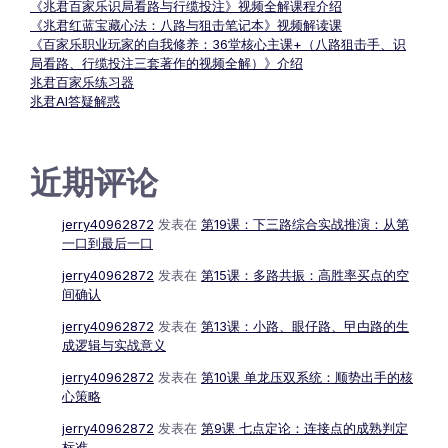
《兆君百家乐识局看路与行缆投注》视频全解课程介绍
《兆君红蓝宝藏心法：八路与狙击笔记本》视频解读课
《百家乐职业玩家的自我修养：36堂核心主课+（八路狙击手、识
局看路、行缆投注三套著作的视频全解）》介绍
兆君百家乐练习器
兆君AI答疑解惑
近期评论
jerry40962872
发表在
第19课：下三路综合实战推演：从第
一口到最后一口
jerry40962872
发表在
第15课：多路共振：高胜率买点的空
间确认
jerry40962872
发表在
第13课：小路、眼仔路、曱甴路的生
成逻辑与实战意义
jerry40962872
发表在
第10课 单龙压双系统：顺势出手的核
心策略
jerry40962872
发表在
第9课 七点定论：连接点的成熟判定
标准