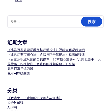
搜
索：
近期文章
《兆君百家乐识局看路与行缆投注》视频全解课程介绍
《兆君红蓝宝藏心法：八路与狙击笔记本》视频解读课
《百家乐职业玩家的自我修养：36堂核心主课+（八路狙击手、识
局看路、行缆投注三套著作的视频全解）》介绍
兆君百家乐练习器
兆君AI答疑解惑
分类
《败者为王：曹操的15次破产与逆袭》
10分钟解读
AI聊书