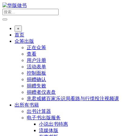
跳
转
到
内
+
容
首页
众筹出版
正在众筹
查看
用户注册
活动表单
控制面板
捐赠确认
捐赠失败
捐赠者仪表盘
兆君戒赌百家乐识局看路与行缆投注视频课
出所有书籍
出书计算器
电子书出版服务
小说出书特惠
流媒体版