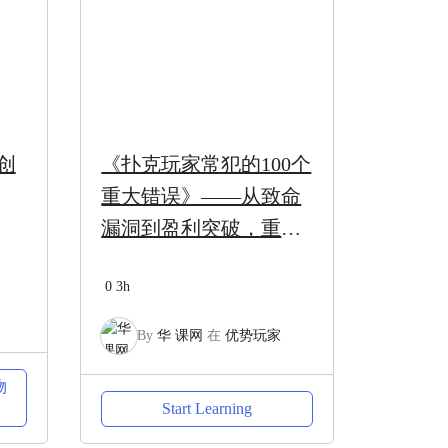
创
《扑克玩家常犯的100个
重大错误》——从致命
漏洞到盈利突破，重塑
你的扑克思维与实战策
0
3h
略
By
华 课网
在
优势玩家
物
Start Learning