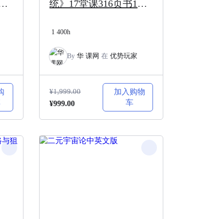
看
统》17堂课316页书1个
作
U盘1个预测软件
1
400h
By
华 课网
在
优势玩家
购
¥
1,999.00
加入购物
车
车
原
当
¥
999.00
价
前
为：
价
¥1,999.00。
格
为：
¥999.00。