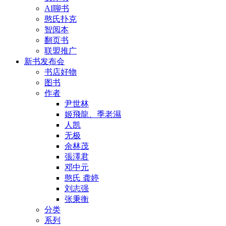
AI聊书
憨氏扑克
智阅本
翻页书
联盟推广
新书发布会
书店好物
图书
作者
尹世林
姬飛龍、季老濕
人凯
无极
余林茂
張澤君
邓中元
憨氏 龚婷
刘志强
张秉衡
分类
系列