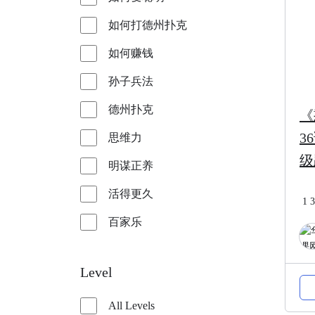
如何打德州扑克
如何赚钱
孙子兵法
德州扑克
《
3
思维力
级
明谋正养
活得更久
1
3
百家乐
Level
All Levels