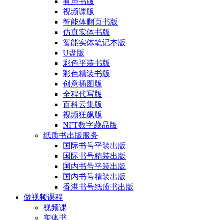
有声书版
视频课版
智能体翻页书版
仿真实体书版
智能实体笔记本版
U盘版
彩色平装书版
彩色精装书版
创意插图版
全程代写版
百科云集版
视频狂飙版
NFT数字藏品版
纸质书出版服务
国际书号平装出版
国际书号精装出版
国内书号平装出版
国内书号精装出版
香港书号纸质书出版
做视频课程
视频课
实体书