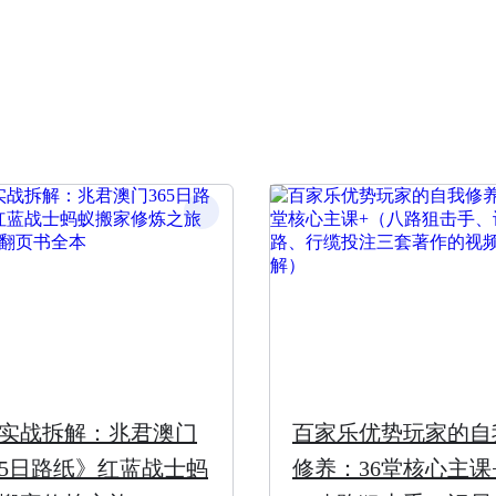
实战拆解：兆君澳门
百家乐优势玩家的自
65日路纸》红蓝战士蚂
修养：36堂核心主课