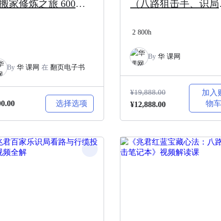
搬家修炼之旅 600页
（八路狙击手、识局
页书全本
路、行缆投注三套著
2
800h
的视频全解）
By
华 课网
By
华 课网
在
翻页电子书
¥
19,888.00
加入
选择选项
物
00.00
原
当
¥
12,888.00
价
前
为：
价
¥19,888.00。
格
为：
¥12,888.00。