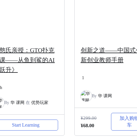
憨氏亲授：GTO扑克
创新之道——中国式
6课——从鱼到鲨的AI
新创业教师手册
跃升》
1
h
By
华 课网
By
华 课网
在
优势玩家
¥
299.00
加入购
Start Learning
车
原
当
¥
68.00
价
前