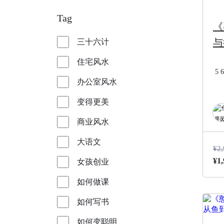
Tag
《
与
三十六计
住宅风水
5
6
办公室风水
变得更美
商业风水
大语文
¥
2,
原
¥
1,
女孩创业
价
如何做课
为
¥2
如何写书
如何变聪明