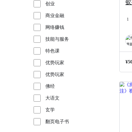
蚁
创业
翻
商业金融
1
网络赚钱
技能与服务
特色课
¥
5
优势玩家
优势玩家
佛经
大语文
玄学
翻页电子书