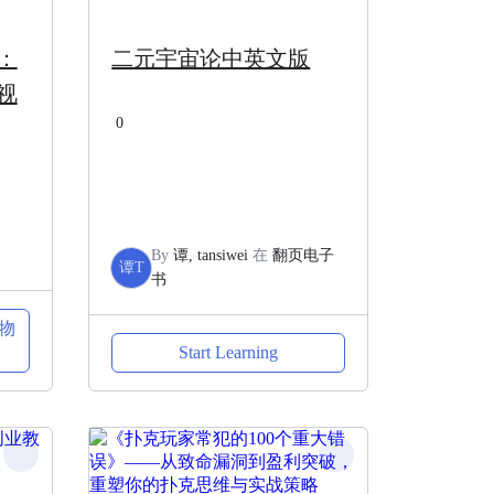
：
二元宇宙论中英文版
视
0
By
谭, tansiwei
在
翻页电子
谭T
书
物
Start Learning