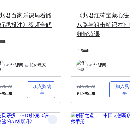
兆君百家乐识局看路
《兆君红蓝宝藏心法
行缆投注》视频全解
八路与狙击笔记本》
频解读课
00h
1
500h
By
华 课网
在
优势玩家
By
华 课网
999.00
加入购物
¥
2,999.00
加入购
车
车
当
原
当
999.00
¥
1,999.00
前
价
前
：
价
为：
价
,999.00。
格
¥2,999.00。
格
为：
为：
¥1,999.00。
¥1,999.00。