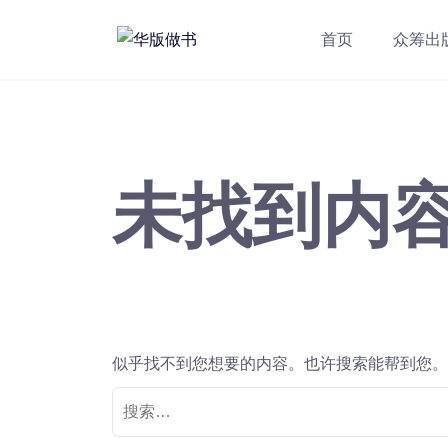
跳
转
首页
众筹出
到
内
容
未找到内
似乎找不到您想要的内容。也许搜索能帮到您。
搜
索：