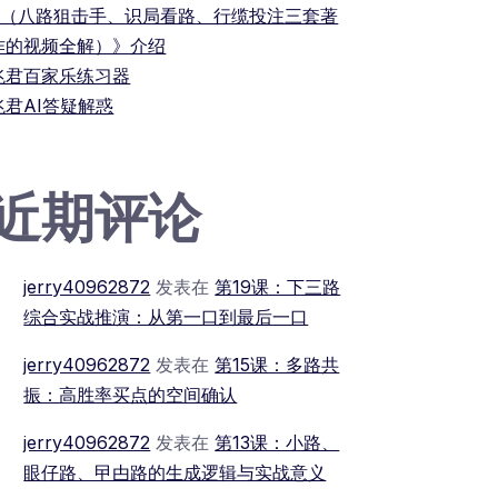
+（八路狙击手、识局看路、行缆投注三套著
作的视频全解）》介绍
兆君百家乐练习器
兆君AI答疑解惑
近期评论
jerry40962872
发表在
第19课：下三路
综合实战推演：从第一口到最后一口
jerry40962872
发表在
第15课：多路共
振：高胜率买点的空间确认
jerry40962872
发表在
第13课：小路、
眼仔路、曱甴路的生成逻辑与实战意义