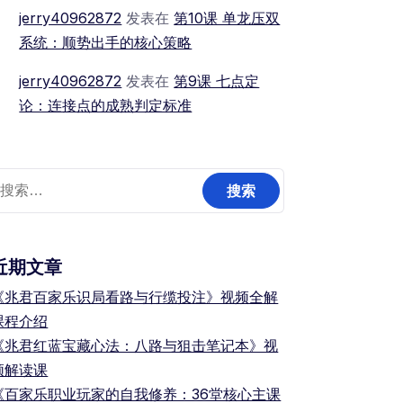
jerry40962872
发表在
第10课 单龙压双
系统：顺势出手的核心策略
jerry40962872
发表在
第9课 七点定
论：连接点的成熟判定标准
搜
索：
近期文章
《兆君百家乐识局看路与行缆投注》视频全解
课程介绍
《兆君红蓝宝藏心法：八路与狙击笔记本》视
频解读课
《百家乐职业玩家的自我修养：36堂核心主课