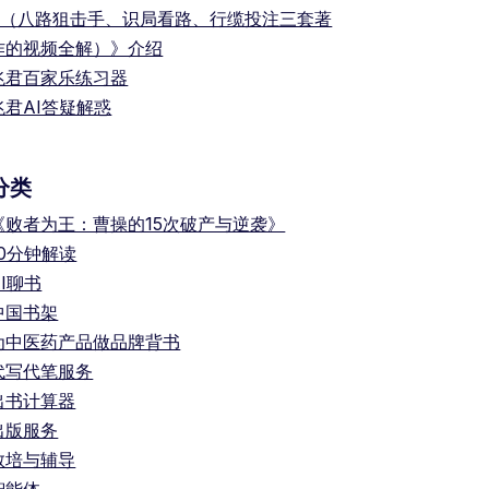
+（八路狙击手、识局看路、行缆投注三套著
作的视频全解）》介绍
兆君百家乐练习器
兆君AI答疑解惑
分类
《败者为王：曹操的15次破产与逆袭》
10分钟解读
AI聊书
中国书架
为中医药产品做品牌背书
代写代笔服务
出书计算器
出版服务
教培与辅导