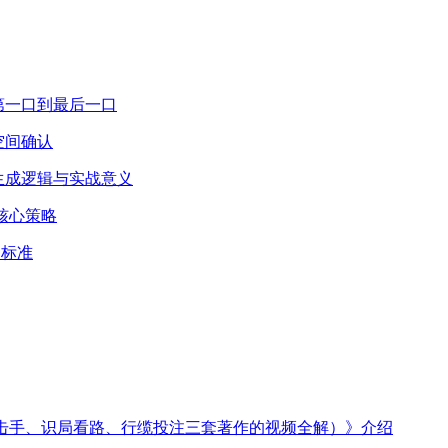
第一口到最后一口
空间确认
生成逻辑与实战意义
核心策略
定标准
狙击手、识局看路、行缆投注三套著作的视频全解）》介绍