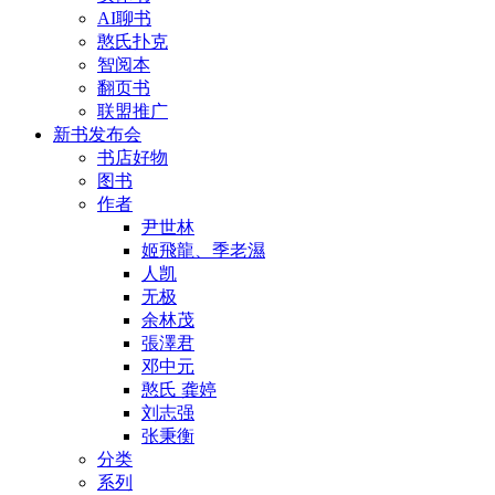
AI聊书
憨氏扑克
智阅本
翻页书
联盟推广
新书发布会
书店好物
图书
作者
尹世林
姬飛龍、季老濕
人凯
无极
余林茂
張澤君
邓中元
憨氏 龚婷
刘志强
张秉衡
分类
系列