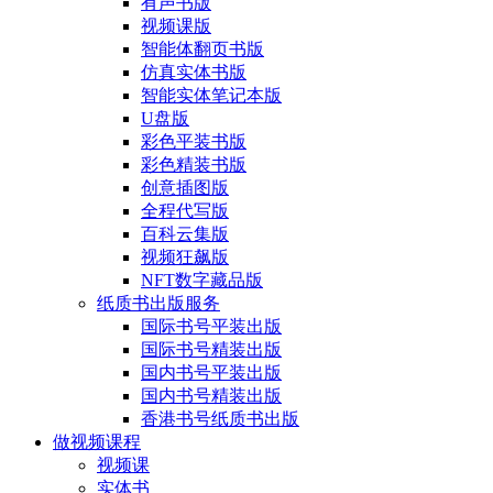
有声书版
视频课版
智能体翻页书版
仿真实体书版
智能实体笔记本版
U盘版
彩色平装书版
彩色精装书版
创意插图版
全程代写版
百科云集版
视频狂飙版
NFT数字藏品版
纸质书出版服务
国际书号平装出版
国际书号精装出版
国内书号平装出版
国内书号精装出版
香港书号纸质书出版
做视频课程
视频课
实体书