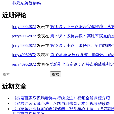
兆君AI答疑解惑
近期评论
jerry40962872
发表在
第19课：下三路综合实战推演：从
jerry40962872
发表在
第15课：多路共振：高胜率买点的
jerry40962872
发表在
第13课：小路、眼仔路、曱甴路的
jerry40962872
发表在
第10课 单龙压双系统：顺势出手的
jerry40962872
发表在
第9课 七点定论：连接点的成熟判
搜
索：
近期文章
《兆君百家乐识局看路与行缆投注》视频全解课程介绍
《兆君红蓝宝藏心法：八路与狙击笔记本》视频解读课
《百家乐职业玩家的自我修养：36堂核心主课+（八路