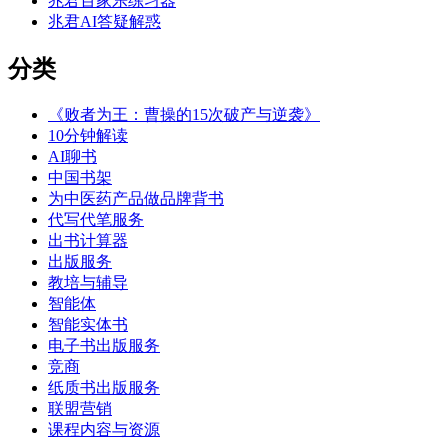
兆君百家乐练习器
兆君AI答疑解惑
分类
《败者为王：曹操的15次破产与逆袭》
10分钟解读
AI聊书
中国书架
为中医药产品做品牌背书
代写代笔服务
出书计算器
出版服务
教培与辅导
智能体
智能实体书
电子书出版服务
竞商
纸质书出版服务
联盟营销
课程内容与资源