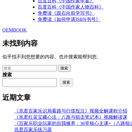
百度百科《中国作家年鉴》
百度百科《中国作家人物百科》
免费读《跟石向前学写书》
免费读《如何申请ISBN书号》
OEMBOOK
未找到内容
似乎找不到您想要的内容。也许搜索能帮到您。
搜
索：
搜索
搜索
近期文章
《兆君百家乐识局看路与行缆投注》视频全解课程介绍
《兆君红蓝宝藏心法：八路与狙击笔记本》视频解读课
《百家乐职业玩家的自我修养：36堂核心主课+（八路
兆君百家乐练习器