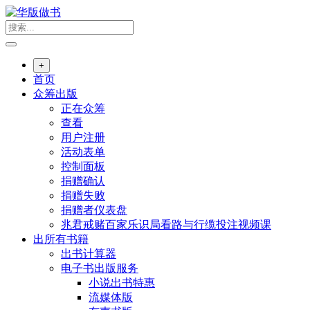
跳
转
到
内
+
容
首页
众筹出版
正在众筹
查看
用户注册
活动表单
控制面板
捐赠确认
捐赠失败
捐赠者仪表盘
兆君戒赌百家乐识局看路与行缆投注视频课
出所有书籍
出书计算器
电子书出版服务
小说出书特惠
流媒体版