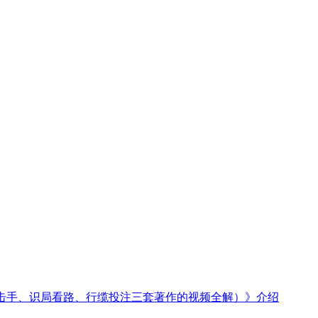
狙击手、识局看路、行缆投注三套著作的视频全解）》介绍