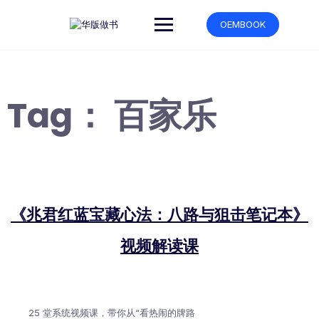
跳
转
OEMBOOK
到
内
容
Tag：
百家乐
《兆君红蓝宝藏心法：八路与狙击笔记本》
视频解读课
25 堂系统视频课，带你从“看热闹的牌路