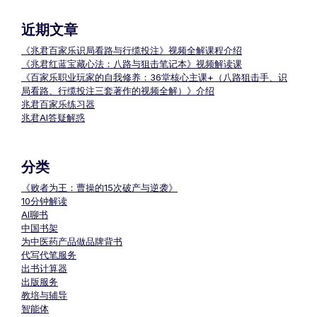
近期文章
《兆君百家乐识局看路与行缆投注》视频全解课程介绍
《兆君红蓝宝藏心法：八路与狙击笔记本》视频解读课
《百家乐职业玩家的自我修养：36堂核心主课+（八路狙击手、识
局看路、行缆投注三套著作的视频全解）》介绍
兆君百家乐练习器
兆君AI答疑解惑
分类
《败者为王：曹操的15次破产与逆袭》
10分钟解读
AI聊书
中国书架
为中医药产品做品牌背书
代写代笔服务
出书计算器
出版服务
教培与辅导
智能体