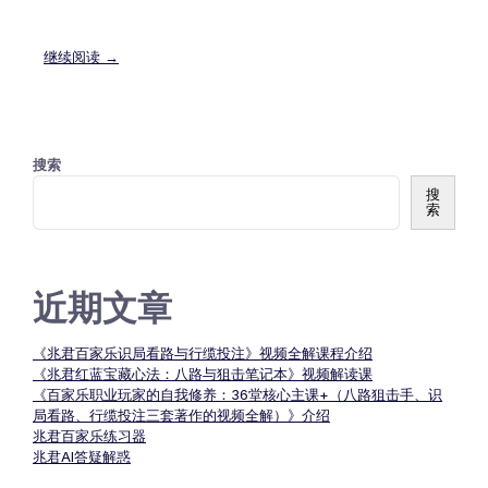
继续阅读 →
搜索
搜
索
近期文章
《兆君百家乐识局看路与行缆投注》视频全解课程介绍
《兆君红蓝宝藏心法：八路与狙击笔记本》视频解读课
《百家乐职业玩家的自我修养：36堂核心主课+（八路狙击手、识
局看路、行缆投注三套著作的视频全解）》介绍
兆君百家乐练习器
兆君AI答疑解惑