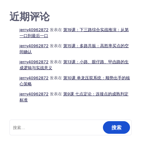
近期评论
jerry40962872
发表在
第19课：下三路综合实战推演：从第
一口到最后一口
jerry40962872
发表在
第15课：多路共振：高胜率买点的空
间确认
jerry40962872
发表在
第13课：小路、眼仔路、曱甴路的生
成逻辑与实战意义
jerry40962872
发表在
第10课 单龙压双系统：顺势出手的核
心策略
jerry40962872
发表在
第9课 七点定论：连接点的成熟判定
标准
搜
索：