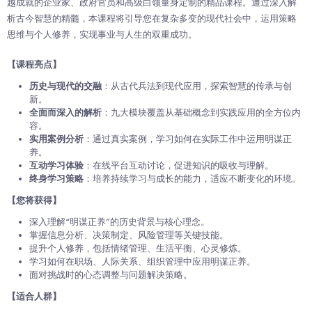
越成就的企业家、政府官员和高级白领量身定制的精品课程。通过深入解
析古今智慧的精髓，本课程将引导您在复杂多变的现代社会中，运用策略
思维与个人修养，实现事业与人生的双重成功。
【课程亮点】
历史与现代的交融
：从古代兵法到现代应用，探索智慧的传承与创
新。
全面而深入的解析
：九大模块覆盖从基础概念到实践应用的全方位内
容。
实用案例分析
：通过真实案例，学习如何在实际工作中运用明谋正
养。
互动学习体验
：在线平台互动讨论，促进知识的吸收与理解。
终身学习策略
：培养持续学习与成长的能力，适应不断变化的环境。
【您将获得】
深入理解“明谋正养”的历史背景与核心理念。
掌握信息分析、决策制定、风险管理等关键技能。
提升个人修养，包括情绪管理、生活平衡、心灵修炼。
学习如何在职场、人际关系、组织管理中应用明谋正养。
面对挑战时的心态调整与问题解决策略。
【适合人群】