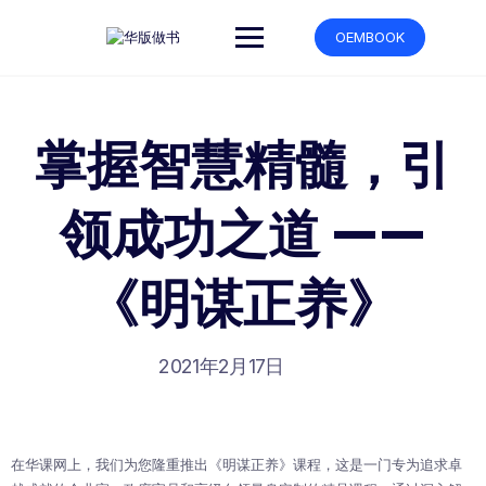
跳
转
OEMBOOK
到
内
容
掌握智慧精髓，引
领成功之道 ——
《明谋正养》
2021年2月17日
在华课网上，我们为您隆重推出《明谋正养》课程，这是一门专为追求卓