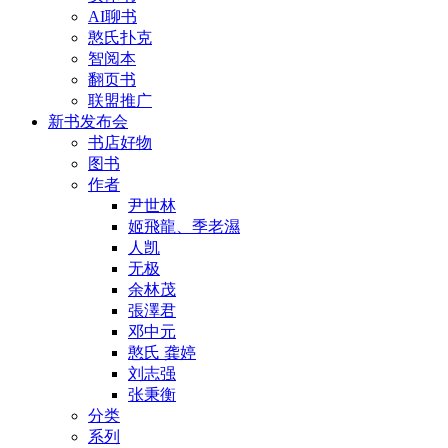
AI聊书
憨氏扑克
智阅本
翻页书
联盟推广
新书发布会
书店好物
图书
作者
尹世林
姬飛龍、季老濕
人凯
无极
余林茂
張澤君
邓中元
憨氏 龚婷
刘志强
张秉衡
分类
系列