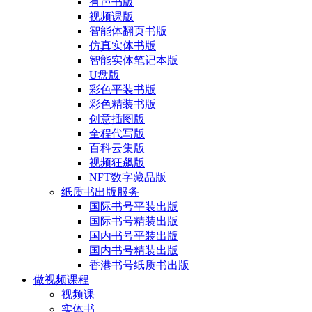
有声书版
视频课版
智能体翻页书版
仿真实体书版
智能实体笔记本版
U盘版
彩色平装书版
彩色精装书版
创意插图版
全程代写版
百科云集版
视频狂飙版
NFT数字藏品版
纸质书出版服务
国际书号平装出版
国际书号精装出版
国内书号平装出版
国内书号精装出版
香港书号纸质书出版
做视频课程
视频课
实体书