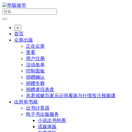
跳
转
到
内
+
容
首页
众筹出版
正在众筹
查看
用户注册
活动表单
控制面板
捐赠确认
捐赠失败
捐赠者仪表盘
兆君戒赌百家乐识局看路与行缆投注视频课
出所有书籍
出书计算器
电子书出版服务
小说出书特惠
流媒体版