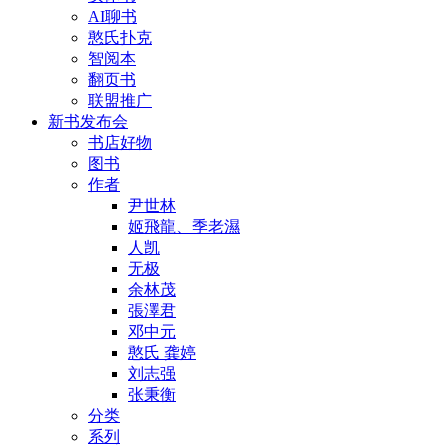
AI聊书
憨氏扑克
智阅本
翻页书
联盟推广
新书发布会
书店好物
图书
作者
尹世林
姬飛龍、季老濕
人凯
无极
余林茂
張澤君
邓中元
憨氏 龚婷
刘志强
张秉衡
分类
系列