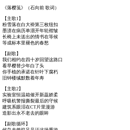
《落樱笺》（石向前 歌词）
【主歌1】
粉雪落在白大褂第三枚纽扣
墨渍在病历单洇开年轮褶皱
长椅上未送出的情书在等候
等成标本里褪色的春愁
【副歌】
我们相约在四十岁回望这路口
看早樱替少年白了头
你手植的承诺在针叶下腐朽
旧钟楼缄默数着年寿
【主歌2】
实验室恒温箱催开新蕊娇柔
呼吸机警报撕裂最后的守候
建筑系眼泪在CT片里漫游
造影出永不老去的眼眸
【副歌循环】
候鸟未曾驻足见证这场重游