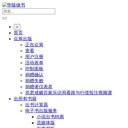
跳
转
到
内
+
容
首页
众筹出版
正在众筹
查看
用户注册
活动表单
控制面板
捐赠确认
捐赠失败
捐赠者仪表盘
兆君戒赌百家乐识局看路与行缆投注视频课
出所有书籍
出书计算器
电子书出版服务
小说出书特惠
流媒体版