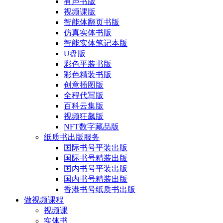
有声书版
视频课版
智能体翻页书版
仿真实体书版
智能实体笔记本版
U盘版
彩色平装书版
彩色精装书版
创意插图版
全程代写版
百科云集版
视频狂飙版
NFT数字藏品版
纸质书出版服务
国际书号平装出版
国际书号精装出版
国内书号平装出版
国内书号精装出版
香港书号纸质书出版
做视频课程
视频课
实体书