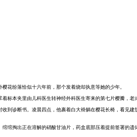
。窗外樱花纷落恰似十六年前，那个发着烧却执意等她的少年。
挲着标本夹里由儿科医生转神经外科医生寄来的第七片樱瓣，老式
宵时收到诊断书。凌晨四点，他裹着白大褂躺在樱花长椅，看见
」绾绾掏出正在溶解的硝酸甘油片，药盒底部压着提前签署的遗体