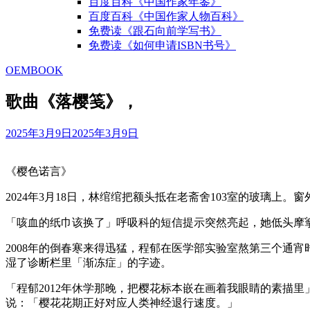
百度百科《中国作家年鉴》
百度百科《中国作家人物百科》
免费读《跟石向前学写书》
免费读《如何申请ISBN书号》
OEMBOOK
歌曲《落樱笺》，
2025年3月9日
2025年3月9日
《樱色诺言》
2024年3月18日，林绾绾把额头抵在老斋舍103室的玻璃上
「咳血的纸巾该换了」呼吸科的短信提示突然亮起，她低头摩
2008年的倒春寒来得迅猛，程郁在医学部实验室熬第三个通
湿了诊断栏里「渐冻症」的字迹。
「程郁2012年休学那晚，把樱花标本嵌在画着我眼睛的素描里
说：「樱花花期正好对应人类神经退行速度。」