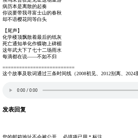
病历本是离散的起奏
你说要带我寻富士山的春秋
却不语樱花同等白头
【尾声】
化学楼顶飘散着最后的纸灰
死亡通知单化作蝶吻上碑楣
这年武大下了七十二场雨水
每滴都在说——不如不归
==========================
这个故事及歌词通过三条时间线（2008初见、2012别离、2
发表回复
您的邮箱地址不会被公开。
必填项已用
*
标注