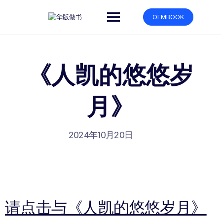
跳
转
OEMBOOK
到
内
容
《人凯的悠悠岁
月》
2024年10月20日
请点击与《人凯的悠悠岁月》