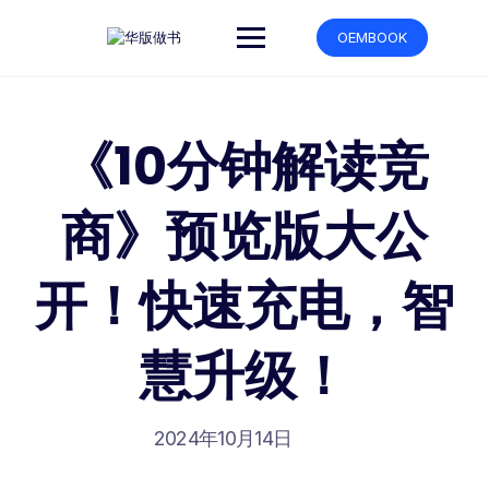
跳
转
OEMBOOK
到
内
容
《10分钟解读竞
商》预览版大公
开！快速充电，智
慧升级！
2024年10月14日