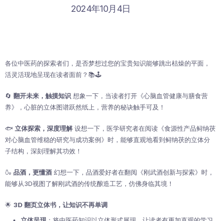
2024年10月4日
各位中医药的探索者们，是否梦想过您的宝贵知识能够跳出枯燥的平面，
活灵活现地呈现在读者面前？📚🕹️
🔄
翻开未来，触摸知识
想象一下，当读者打开《心脑血管健康与膳食营
养》，心脏的立体图谱跃然纸上，营养的秘诀触手可及！
🐟
立体探索，深度理解
设想一下，医学研究者在阅读《食源性产品鲟纳茯
对心脑血管维稳的研究与成功案例》时，能够直观地看到鲟纳茯的立体分
子结构，深刻理解其功效！
🍶
品酒，更懂酒
幻想一下，品酒爱好者在翻阅《刚武酒创新与探索》时，
能够从3D视图了解刚武酒的传统酿造工艺，仿佛身临其境！
🌟
3D
翻页立体书，让知识不再单调
立体呈现
：将中医药知识以立体形式展现，让读者有更加直观的学习