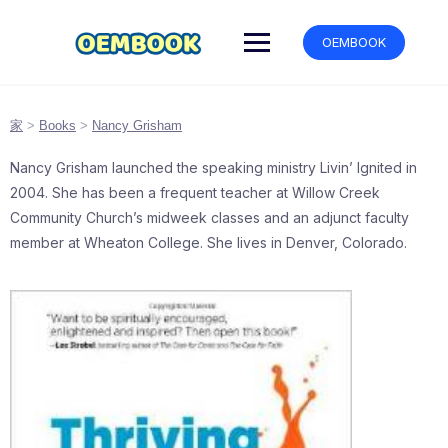
跳
转
OEMBOOK
到
内
容
家
>
Books
>
Nancy Grisham
Nancy Grisham launched the speaking ministry Livin’ Ignited in
2004. She has been a frequent teacher at Willow Creek
Community Church’s midweek classes and an adjunct faculty
member at Wheaton College. She lives in Denver, Colorado.