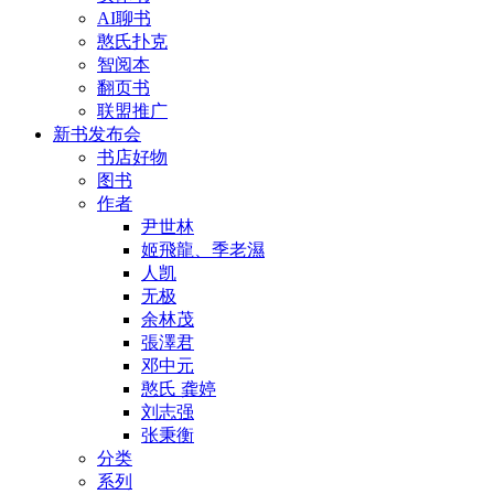
AI聊书
憨氏扑克
智阅本
翻页书
联盟推广
新书发布会
书店好物
图书
作者
尹世林
姬飛龍、季老濕
人凯
无极
余林茂
張澤君
邓中元
憨氏 龚婷
刘志强
张秉衡
分类
系列