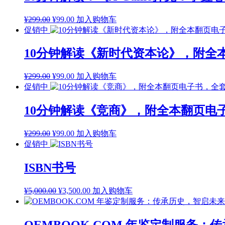
为：
¥299.00。
原
当
¥
299.00
¥
99.00
加入购物车
价
前
促销中
为：
价
¥299.00。
格
10分钟解读《新时代资本论》，附全
为：
¥99.00。
原
当
¥
299.00
¥
99.00
加入购物车
价
前
促销中
为：
价
¥299.00。
格
10分钟解读《竞商》，附全本翻页电子
为：
¥99.00。
原
当
¥
299.00
¥
99.00
加入购物车
价
前
促销中
为：
价
¥299.00。
格
ISBN书号
为：
¥99.00。
原
当
¥
5,000.00
¥
3,500.00
加入购物车
价
前
为：
价
¥5,000.00。
格
OEMBOOK.COM 年鉴定制服务：