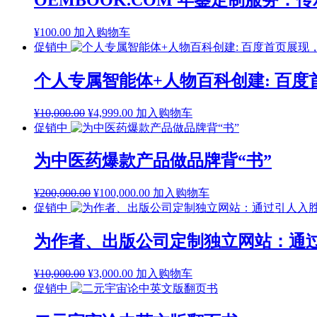
为：
¥3,500.00。
¥
100.00
加入购物车
促销中
个人专属智能体+人物百科创建: 百
原
当
¥
10,000.00
¥
4,999.00
加入购物车
价
前
促销中
为：
价
¥10,000.00。
格
为中医药爆款产品做品牌背“书”
为：
¥4,999.00。
原
当
¥
200,000.00
¥
100,000.00
加入购物车
价
前
促销中
为：
价
¥200,000.00。
格
为作者、出版公司定制独立网站：通
为：
¥100,000.00。
原
当
¥
10,000.00
¥
3,000.00
加入购物车
价
前
促销中
为：
价