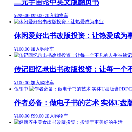
¥10,000.00。
格
二元宇宙论中英文版翻页书
为：
¥3,000.00。
原
当
¥
299.00
¥
99.00
加入购物车
价
前
为：
价
¥299.00。
格
休闲爱好出书改版投资：让热爱成为
为：
¥99.00。
¥
100.00
加入购物车
传记回忆录出书改版投资：让每一个
¥
100.00
加入购物车
促销中
作者必备：做电子书的艺术 实体U盘版含P
原
当
¥
100.00
¥
99.00
加入购物车
价
前
为：
价