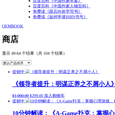
百度百科《中国作家年鉴》
百度百科《中国作家人物百科》
免费读《跟石向前学写书》
免费读《如何申请ISBN书号》
OEMBOOK
商店
显示 49-64 个结果（共 104 个结果）
促销中
《领导者提升：明谋正养之不屑小人
原
当
¥
1,000.00
¥
299.00
加入购物车
价
前
促销中
为：
价
¥1,000.00。
格
10分钟解读：《A-Game扑克：掌