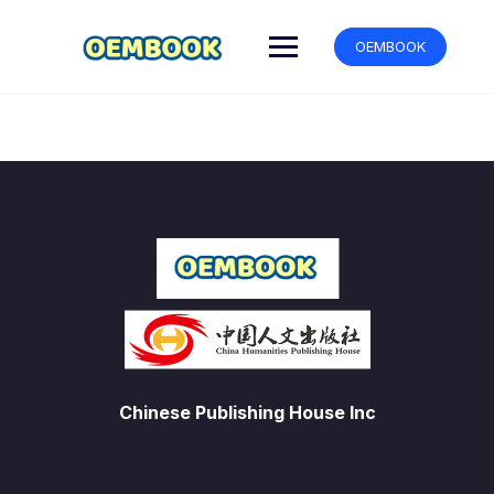
跳
转
OEMBOOK
到
内
容
Chinese Publishing House Inc