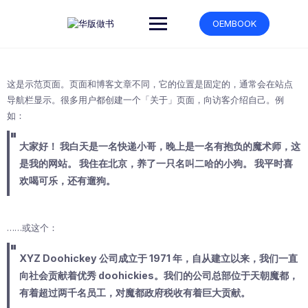
跳
转
OEMBOOK
到
内
容
这是示范页面。页面和博客文章不同，它的位置是固定的，通常会在站点
导航栏显示。很多用户都创建一个「关于」页面，向访客介绍自己。例
如：
大家好！ 我白天是一名快递小哥，晚上是一名有抱负的魔术师，这
是我的网站。 我住在北京，养了一只名叫二哈的小狗。 我平时喜
欢喝可乐，还有遛狗。
……或这个：
XYZ Doohickey 公司成立于 1971 年，自从建立以来，我们一直
向社会贡献着优秀 doohickies。我们的公司总部位于天朝魔都，
有着超过两千名员工，对魔都政府税收有着巨大贡献。