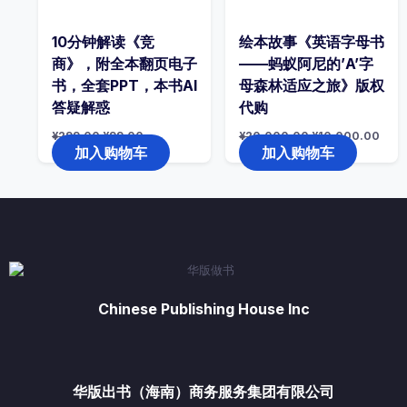
10分钟解读《竞
绘本故事《英语字母书
商》，附全本翻页电子
——蚂蚁阿尼的’A’字
书，全套PPT，本书AI
母森林适应之旅》版权
答疑解惑
代购
原
当
原
当
¥
299.00
¥
99.00
¥
20,000.00
¥
10,000.00
价
前
价
前
加入购物车
加入购物车
为：
价
为：
价
¥299.00。
格
¥20,000.00。
格
为：
为：
¥99.00。
¥10
Chinese Publishing House Inc
华版出书（海南）商务服务集团有限公司