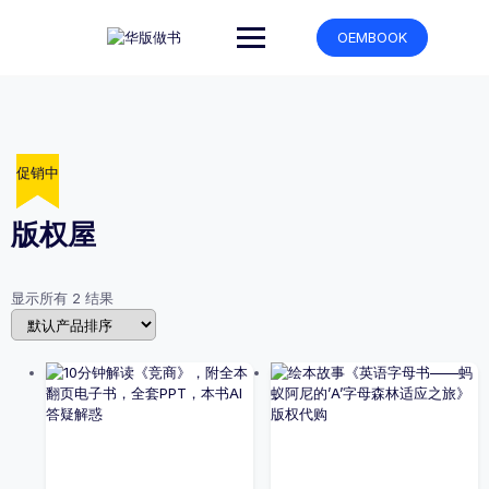
跳
转
OEMBOOK
到
内
容
促销中
促销中
版权屋
显示所有 2 结果