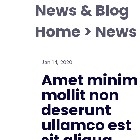
News & Blog
首页
众筹出版
出所有书籍
做
Home > News 
Jan 14, 2020
Amet minim
mollit non
deserunt
ullamco est