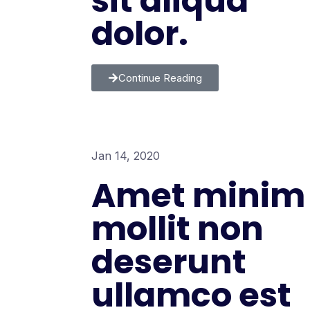
sit aliqua
dolor.
Continue Reading
Jan 14, 2020
Amet minim
mollit non
deserunt
ullamco est