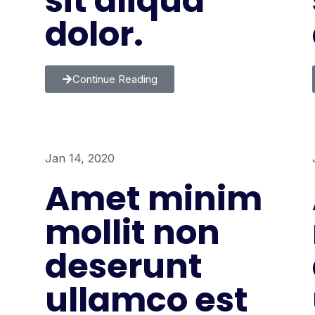
sit aliqua
dolor.
Continue Reading
Jan 14, 2020
Amet minim
mollit non
deserunt
ullamco est