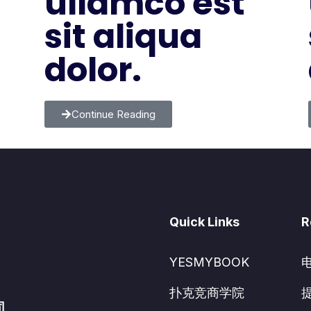
ullamco est
sit aliqua
dolor.
Continue Reading
Quick Links
R
YESMYBOOK
扑克竞商学院
司