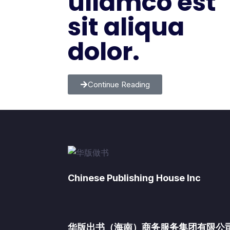
ullamco est
sit aliqua
dolor.
Continue Reading
Chinese Publishing House Inc
华版出书（海南）商务服务集团有限公