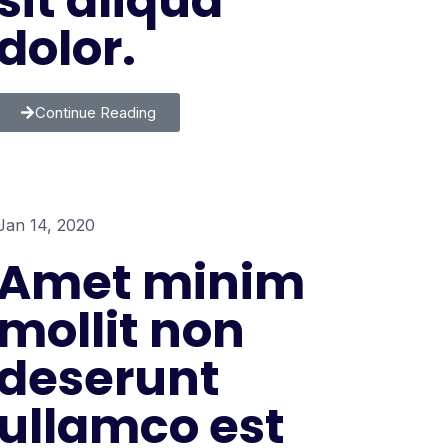
sit aliqua
dolor.
Continue Reading
Jan 14, 2020
Amet minim
mollit non
deserunt
ullamco est