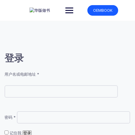
跳
转
OEMBOOK
到
内
容
登录
必
用户名或电邮地址
*
填
必
填
密码
*
记住我
登录