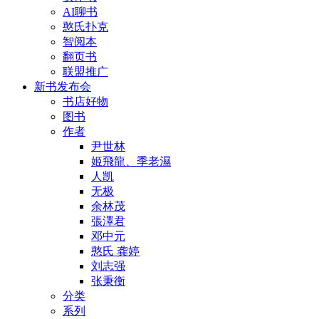
AI聊书
憨氏扑克
智阅本
翻页书
联盟推广
新书发布会
书店好物
图书
作者
尹世林
姬飛龍、季老濕
人凯
无极
余林茂
張澤君
邓中元
憨氏 龚婷
刘志强
张秉衡
分类
系列