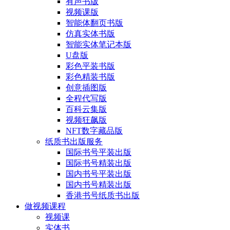
有声书版
视频课版
智能体翻页书版
仿真实体书版
智能实体笔记本版
U盘版
彩色平装书版
彩色精装书版
创意插图版
全程代写版
百科云集版
视频狂飙版
NFT数字藏品版
纸质书出版服务
国际书号平装出版
国际书号精装出版
国内书号平装出版
国内书号精装出版
香港书号纸质书出版
做视频课程
视频课
实体书