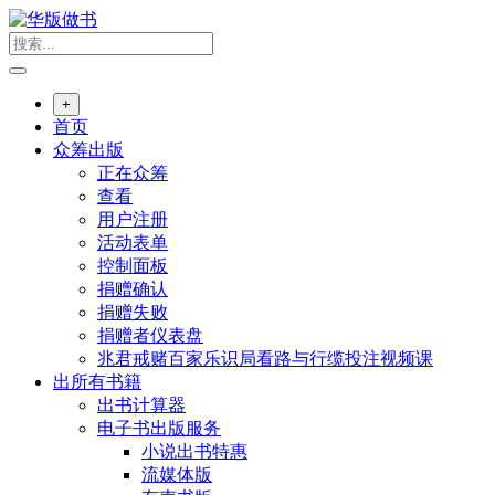
跳
转
到
内
+
容
首页
众筹出版
正在众筹
查看
用户注册
活动表单
控制面板
捐赠确认
捐赠失败
捐赠者仪表盘
兆君戒赌百家乐识局看路与行缆投注视频课
出所有书籍
出书计算器
电子书出版服务
小说出书特惠
流媒体版