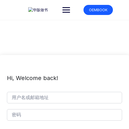
跳
转
OEMBOOK
到
内
容
Hi, Welcome back!