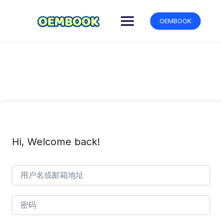
跳
转
OEMBOOK
到
内
容
Hi, Welcome back!