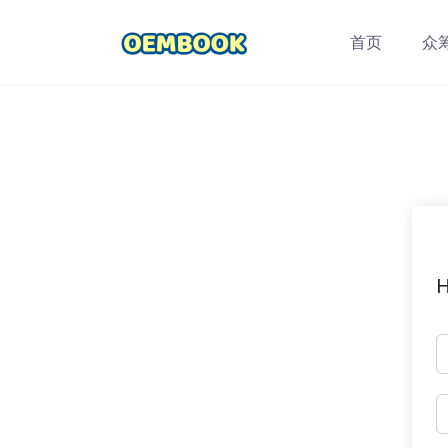
跳
转
首页
众
到
内
容
H