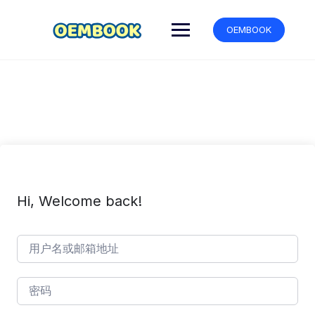
跳
转
OEMBOOK
到
内
容
Hi, Welcome back!