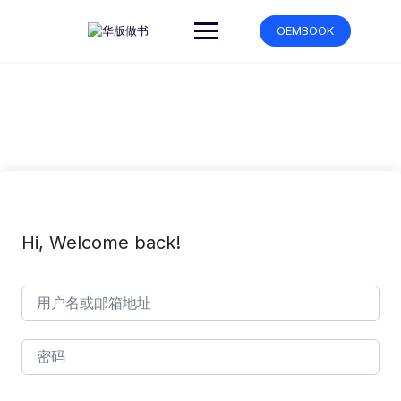
跳
转
OEMBOOK
到
内
容
Hi, Welcome back!