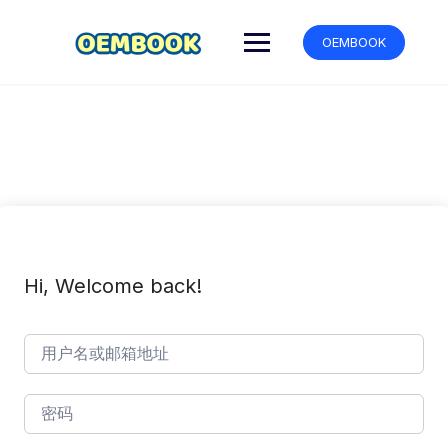
跳
转
OEMBOOK
到
内
容
Hi, Welcome back!