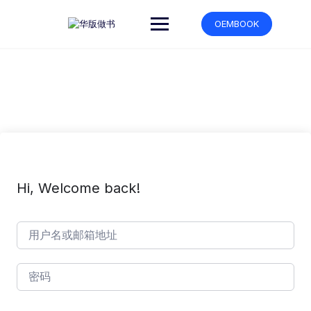
跳
转
OEMBOOK
到
内
容
Hi, Welcome back!