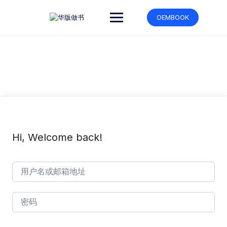
跳
转
OEMBOOK
到
内
容
Hi, Welcome back!