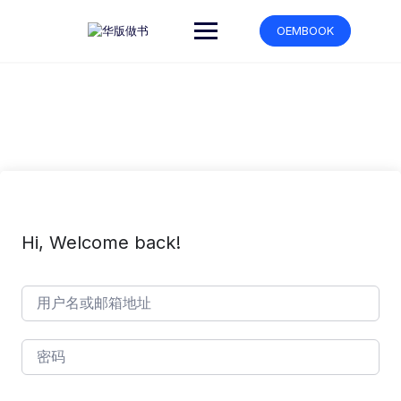
跳
转
OEMBOOK
到
内
容
Hi, Welcome back!