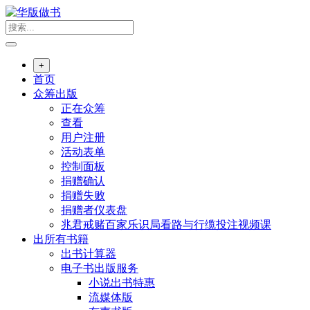
跳
转
到
内
+
容
首页
众筹出版
正在众筹
查看
用户注册
活动表单
控制面板
捐赠确认
捐赠失败
捐赠者仪表盘
兆君戒赌百家乐识局看路与行缆投注视频课
出所有书籍
出书计算器
电子书出版服务
小说出书特惠
流媒体版