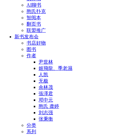
AI聊书
憨氏扑克
智阅本
翻页书
联盟推广
新书发布会
书店好物
图书
作者
尹世林
姬飛龍、季老濕
人凯
无极
余林茂
張澤君
邓中元
憨氏 龚婷
刘志强
张秉衡
分类
系列