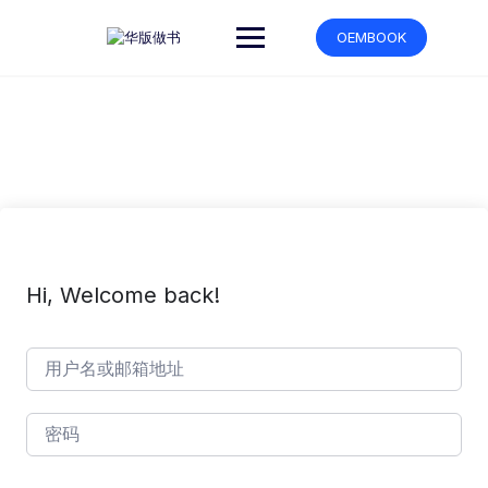
跳
转
OEMBOOK
到
内
容
Hi, Welcome back!