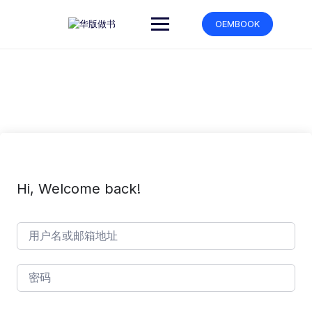
跳
转
OEMBOOK
到
内
容
Hi, Welcome back!